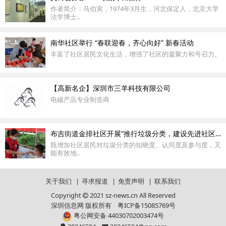
作者简介：马伯寅，1974年3月生，河北保定人，北京大学
法学博士..
南华社区举行 “春联迎春，齐心向好” 新春活动
丰富了社区居民文化生活，增强了社区的凝聚力和号召力。
【高新名企】深圳市三羊科技有限公司
电磁产品专业制造商
布吉街道金排社区开展“推行垃圾分类，建设先进社区”垃圾分类宣传活动
既增加社区居民对垃圾分类的知晓度、认同度及参与度，又
能有效地..
关于我们
|
寻求报道
|
免责声明
|
联系我们
Copyright
2021 sz-news.cn All Reserved
深圳信息网 版权所有
粤ICP备15085769号
粤公网安备 44030702003474号