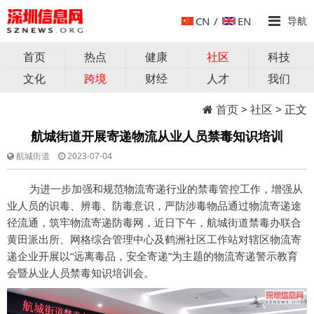
CN
/
EN
导航
首页
热点
健康
社区
科技
文化
跨境
财经
人才
我们
首页
>
社区
> 正文
航城街道开展寄递物流从业人员禁毒知识培训
航城街道
2023-07-04
为进一步加强和规范物流寄递行业的禁毒管控工作，增强从
业人员的识毒、辨毒、防毒意识，严防涉毒物品通过物流寄递途
径流通，筑牢物流寄递防毒网，近日下午，航城街道禁毒办联合
黄田派出所、网格综合管理中心及鹤洲社区工作站对辖区物流寄
递企业开展以“远离毒品，安全寄递”为主题的物流寄递警示教育
会暨从业人员禁毒知识培训会。