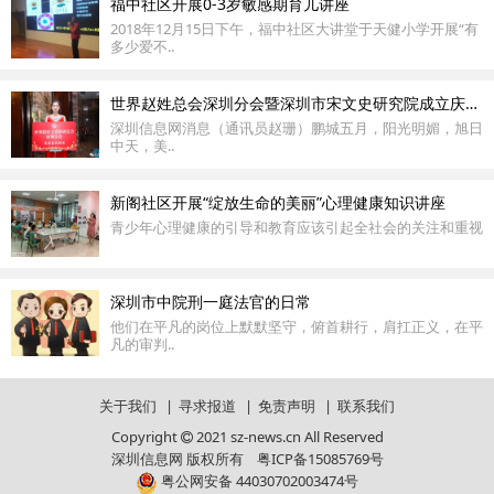
福中社区开展0-3岁敏感期育儿讲座
2018年12月15日下午，福中社区大讲堂于天健小学开展“有
多少爱不..
世界赵姓总会深圳分会暨深圳市宋文史研究院成立庆典隆重举行
深圳信息网消息（通讯员赵珊）鹏城五月，阳光明媚，旭日
中天，美..
新阁社区开展​“绽放生命的美丽”心理健康知识讲座
青少年心理健康的引导和教育应该引起全社会的关注和重视
深圳市中院刑一庭法官的日常
他们在平凡的岗位上默默坚守，俯首耕行，肩扛正义，在平
凡的审判..
关于我们
|
寻求报道
|
免责声明
|
联系我们
Copyright
2021 sz-news.cn All Reserved
深圳信息网 版权所有
粤ICP备15085769号
粤公网安备 44030702003474号