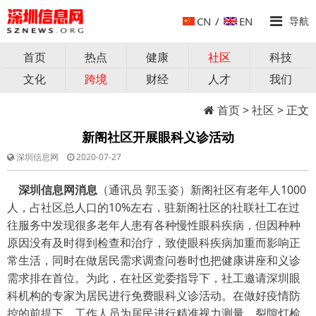
CN
/
EN
导航
首页
热点
健康
社区
科技
文化
跨境
财经
人才
我们
首页
>
社区
> 正文
新阁社区开展眼科义诊活动
深圳信息网
2020-07-27
深圳信息网消息
（通讯员 郭玉姿）
新阁社区有老年人1000
人，占社区总人口的10%左右，驻新阁社区的社联社工在过
往服务中发现很多老年人患有各种慢性眼科疾病，但因种种
原因没有及时得到检查和治疗，致使眼科疾病加重而影响正
常生活，同时在做居民需求调查问卷时也把健康讲座和义诊
需求排在首位。为此，在社区党委指导下，社工邀请深圳眼
科机构的专家为居民进行免费眼科义诊活动。在做好疫情防
控的前提下，工作人员为居民进行精准视力测量、裂隙灯检