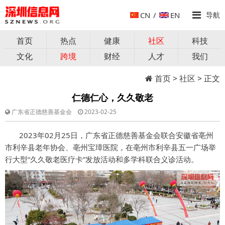
CN
/
EN
导航
首页
热点
健康
社区
科技
文化
跨境
财经
人才
我们
首页
>
社区
> 正文
仁德仁心，久久敬老
广东省正德慈善基金会
2023-02-25
2023年02月25日，广东省正德慈善基金会联合安徽省亳州
市利辛县老年协会、亳州宝璋医院，在亳州市利辛县五一广场举
行大型“久久敬老医疗卡”发放活动和多学科联合义诊活动。