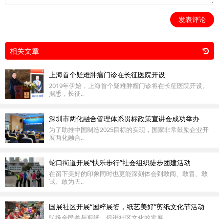
发表评论
相关文章
上海首个疑难肿瘤门诊在长征医院开设
2019年伊始，上海首个疑难肿瘤门诊将在长征医院开设。
据悉，长征..
深圳市两化融合管理体系贯标政策宣讲会成功举办
为了助推中国制造2025目标的实现，国家非常鼓励企业开
展两化融合..
蛇口街道​开展“快乐步行”社会组织徒步团建活动
在留下美好的印象同时也更能深刻体会到敢闯、敢冒、敢
试、敢为天..
国展社区开展“国粹展姿，纸艺美好”剪纸文化节活动
弘扬全民参与剪纸，促进社区文化的发展