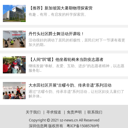
【推荐】新加坡国大暑期物理探索营
有趣，有用，有启发的科学探索营。
丹竹头社区爵士舞活动开课啦！
活动很好的调动了居民的积极性，居民们对下一节课有着更
加大的期..
【人间“圳”暖】他坐着轮椅来当防疫志愿者
继续发扬“奉献、友爱、互助、进步”的志愿者精神，以志愿
服务彰..
大水田社区开展“古疁今韵、传承非遗”系列活动
通过“古疁今韵、传承非遗”系列活动，让社区妇女儿童们了
解并体..
关于我们
|
寻求报道
|
免责声明
|
联系我们
Copyright
2021 sz-news.cn All Reserved
深圳信息网 版权所有
粤ICP备15085769号