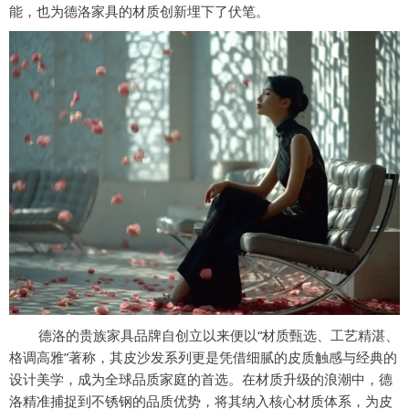
能，也为德洛家具的材质创新埋下了伏笔。
德洛的贵族家具品牌自创立以来便以
“材质甄选、工艺精湛、
格调高雅”著称，其皮沙发系列更是凭借细腻的皮质触感与经典的
设计美学，成为全球品质家庭的首选。在材质升级的浪潮中，德
洛精准捕捉到不锈钢的品质优势，将其纳入核心材质体系，为皮