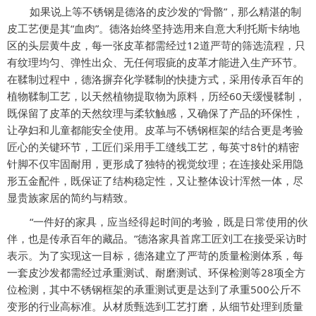
如果说上等不锈钢是德洛的皮沙发的
“骨骼”，那么精湛的制
皮工艺便是其“血肉”。德洛始终坚持选用来自意大利托斯卡纳地
区的头层黄牛皮，每一张皮革都需经过12道严苛的筛选流程，只
有纹理均匀、弹性出众、无任何瑕疵的皮革才能进入生产环节。
在鞣制过程中，德洛摒弃化学鞣制的快捷方式，采用传承百年的
植物鞣制工艺，以天然植物提取物为原料，历经60天缓慢鞣制，
既保留了皮革的天然纹理与柔软触感，又确保了产品的环保性，
让孕妇和儿童都能安全使用。皮革与不锈钢框架的结合更是考验
匠心的关键环节，工匠们采用手工缝线工艺，每英寸8针的精密
针脚不仅牢固耐用，更形成了独特的视觉纹理；在连接处采用隐
形五金配件，既保证了结构稳定性，又让整体设计浑然一体，尽
显贵族家居的简约与精致。
“一件好的家具，应当经得起时间的考验，既是日常使用的伙
伴，也是传承百年的藏品。”德洛家具首席工匠刘工在接受采访时
表示。为了实现这一目标，德洛建立了严苛的质量检测体系，每
一套皮沙发都需经过承重测试、耐磨测试、环保检测等28项全方
位检测，其中不锈钢框架的承重测试更是达到了承重500公斤不
变形的行业高标准。从材质甄选到工艺打磨，从细节处理到质量