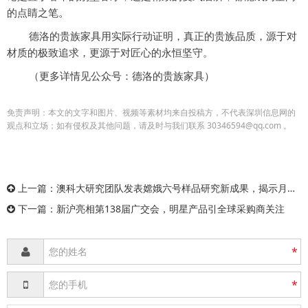
的点睛之笔。
德洛的贵族家具用实际行动证明，真正的贵族品质，源于对
材质的极致追求，更源于对匠心的永恒坚守。
（更多详情见公众号：德洛的贵族家具）
免责声明：本文的文字和图片、视频等素材均来自投稿方，不代表深圳信息网的
观点和立场；如有侵权及其他问题，请及时与我们联系 30346594@qq.com 。
上一篇：
澳科大研究团队发表嫦娥六号样品研究新成果，揭示月球正背面太阳风辐照不对称性
下一篇：
新沪亮相第138届广交会，明星产品引全球采购商关注
*
*