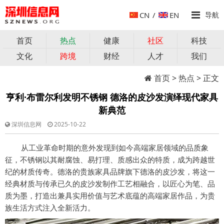
CN
/
EN
导航
首页
热点
健康
社区
科技
文化
跨境
财经
人才
我们
首页
>
热点
> 正文
亨利·布雷尔利发明不锈钢 德洛的皮沙发演绎现代家具
新典范
深圳信息网
2025-10-22
从工业革命时期的意外发现到如今高端家居领域的品质象
征，不锈钢以其耐腐蚀、易打理、质感出众的特质，成为跨越世
纪的材质传奇。德洛的贵族家具品牌旗下德洛的皮沙发，将这一
经典材质与传承已久的皮沙发制作工艺相融合，以匠心为笔、品
质为墨，打造出兼具实用价值与艺术底蕴的高端家居作品，为贵
族生活方式注入全新活力。