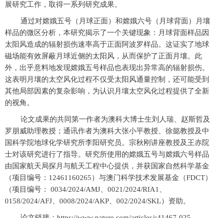
展研究工作，取得一系列研究成果。
通过对嫦娥五号（月球正面）和嫦娥六号（月球背面）月壤
样品的微区分析，本研究揭示了一个关键现象：月球背面样品因
太阳风造成的辐射损伤速率高于正面阿波罗样品。这证实了地球
磁场能有效屏蔽月球近侧的太阳风，从而保护了正面月壤。此
外，出乎意料地发现嫦娥五号样品也表现出异常高的辐射损伤。
这表明月壤的太空风化过程不仅受太阳风通量控制，还可能受到
其他局部因素的复杂影响，为认识月壤太空风化过程提供了全新
的视角。
论文成果的共同第一作者为澳科大博士生刘人瑞、赵斯哲及
罗朋威助理教授；通讯作者为澳科大张小平教授、徐懿教授及中
国科学院地球化学研究所李阳研究员。宗秋刚讲座教授及王赤院
士对该研究进行了指导。研究所使用的嫦娥五号与嫦娥六号样品
由国家航天局探月与航天工程中心提供，并获国家自然科学基金
（项目编号：12461160265）与澳门科学技术发展基金（FDCT）
（项目编号： 0034/2024/AMJ、0021/2024/RIA1、
0158/2024/AFJ、0008/2024/AKP、002/2024/SKL）资助。
论文链接：https://www.nature.com/articles/s41467-025-