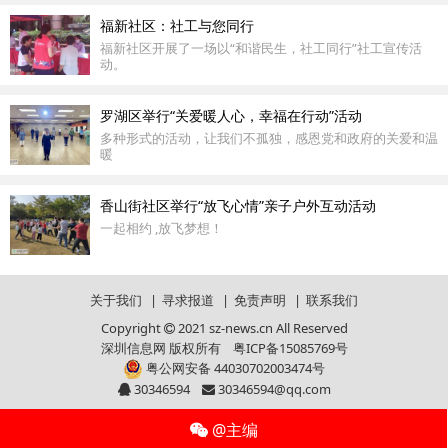
福新社区：社工与您同行
福新社区开展了一场以“和谐民生，社工同行”社工宣传活
动。
罗湖区举行“关爱暖人心，幸福在行动”活动
多种形式的活动，让我们不孤独，感恩党和政府的关爱和温
暖
香山街社区举行“放飞心情”亲子户外互动活动
一起相约 ,放飞梦想！
关于我们
|
寻求报道
|
免责声明
|
联系我们
Copyright
2021 sz-news.cn All Reserved
深圳信息网 版权所有
粤ICP备15085769号
粤公网安备 44030702003474号
30346594
30346594@qq.com
@主编