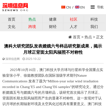
CN
/
EN
导航
首页
热点
健康
社区
科技
文化
跨境
财经
人才
我们
首页
>
热点
> 正文
澳科大研究团队发表嫦娥六号样品研究新成果，揭示
月球正背面太阳风辐照不对称性
深圳信息网
2025-10-22
2025年10月16日，澳门科技大学月球与行星科学全国重点实
验室张小平、徐懿教授团队在国际顶级学术期刊Nature
Communications 发表了题为“Million-year solar wind irradiation
recorded in Chang’E5 and Chang’E6 samples”的研究论文。通过分
析嫦娥五号与嫦娥六号的月壤样品，该研究首次揭示了月球正、
背面因长期太阳风辐照而产生的显著不对称性。这一发现对于认
识月球的长期辐射环境及太空风化过程具有重要意义。澳门科技