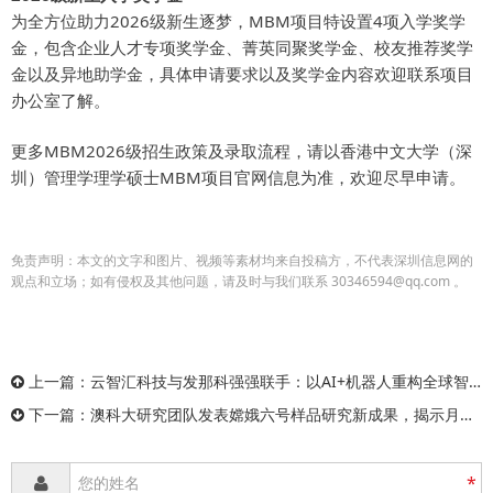
为全方位助力2026级新生逐梦，MBM项目特设置4项入学奖学
金，包含企业人才专项奖学金、菁英同聚奖学金、校友推荐奖学
金以及异地助学金，具体申请要求以及奖学金内容欢迎联系项目
办公室了解。
更多MBM2026级招生政策及录取流程，请以香港中文大学（深
圳）管理学理学硕士MBM项目官网信息为准，欢迎尽早申请。
免责声明：本文的文字和图片、视频等素材均来自投稿方，不代表深圳信息网的
观点和立场；如有侵权及其他问题，请及时与我们联系 30346594@qq.com 。
上一篇：
云智汇科技与发那科强强联手：以AI+机器人重构全球智造新范式
下一篇：
澳科大研究团队发表嫦娥六号样品研究新成果，揭示月球正背面太阳风辐照不对称性
*