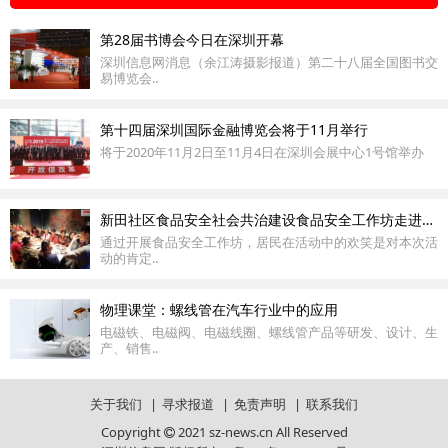
第28届书博会今日在深圳开幕
深圳信息网消息（余江涛摄影报道）第二十八届全国图书交
易博览会..
第十四届深圳国际金融博览会将于11月举行
将于2020年11月2日至11月4日在深圳会展中心1号馆举办
新田社区食品安全社会共治建设食品安全工作坊走进星巴克
通过开展食品安全工作坊，居民在活动中的欢笑是对本次活
动的肯定..
物理课堂：螺线管在汽车行业中的应用
电磁铁、电磁阀、电磁线圈、螺线管产品等研发、设计、生
产、销售..
关于我们
|
寻求报道
|
免责声明
|
联系我们
Copyright
2021 sz-news.cn All Reserved