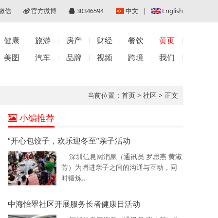
微信
官方微博
30346594
中文
|
English
健康
旅游
房产
财经
餐饮
黄页
美图
汽车
品牌
视频
跨境
我们
当前位置：
首页
>
社区
>
正文
小编推荐
“开心包饺子，欢乐迎冬至”亲子活动
深圳信息网消息（通讯员 罗思燕 黄淑
芳）为增进亲子之间的沟通与互动，同
时锻炼..
中海怡翠社区开展服务长者健康日活动