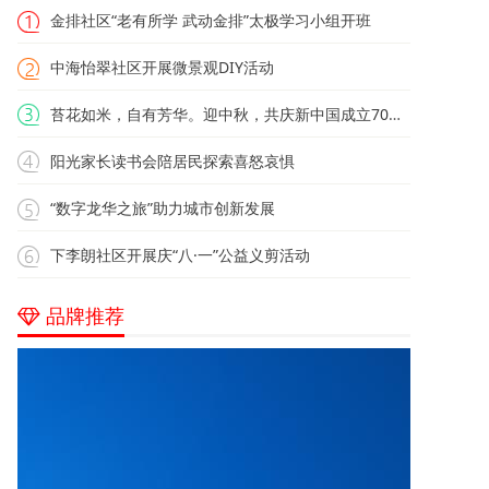
金排社区“老有所学 武动金排”太极学习小组开班
中海怡翠社区开展微景观DIY活动
苔花如米，自有芳华。迎中秋，共庆新中国成立70周年
阳光家长读书会陪居民探索喜怒哀惧
“数字龙华之旅”助力城市创新发展
下李朗社区开展庆“八·一”公益义剪活动
品牌推荐