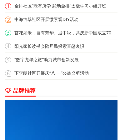
金排社区“老有所学 武动金排”太极学习小组开班
中海怡翠社区开展微景观DIY活动
苔花如米，自有芳华。迎中秋，共庆新中国成立70周年
阳光家长读书会陪居民探索喜怒哀惧
“数字龙华之旅”助力城市创新发展
下李朗社区开展庆“八·一”公益义剪活动
品牌推荐