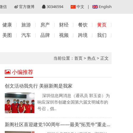
微信
官方微博
30346594
中文
|
English
健康
旅游
房产
财经
餐饮
黄页
美图
汽车
品牌
视频
跨境
我们
当前位置：
首页
>
热点
>
正文
小编推荐
创文活动我先行 美丽新阁是我家
深圳信息网消息（通讯员 郭玉姿）为
响应深圳市创建全国第六届文明城市的
号召，倡..
新阁社区喜迎建党100周年——最美“拓荒牛”重走之旅