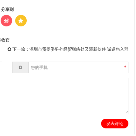
分享到
美收官
下一篇：
深圳市贸促委驻外经贸联络处又添新伙伴 诚邀您入群
*
*
发表评论