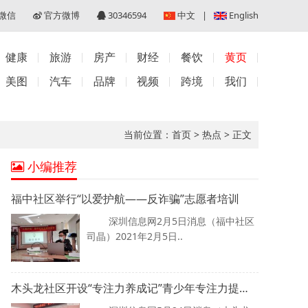
微信
官方微博
30346594
中文
|
English
健康
旅游
房产
财经
餐饮
黄页
美图
汽车
品牌
视频
跨境
我们
当前位置：
首页
>
热点
>
正文
小编推荐
福中社区举行“以爱护航——反诈骗”志愿者培训
深圳信息网2月5日消息（福中社区
司晶）2021年2月5日..
木头龙社区开设“专注力养成记”青少年专注力提升工作坊