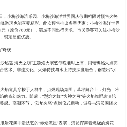
0日，小梅沙海滨乐园、小梅沙海洋世界国庆假期档限时预售火热
客错峰游玩也能享受精彩。此次预售推出多重优惠：小梅沙海洋世界
99元（原价780元），满足不同出行需求。市民游客可关注小梅沙
，锁定超值优惠。
”奇观
梅沙焰遇·海天之境”主题焰火演艺每晚准时上演，用璀璨焰火点亮
台艺术、非遗文化、火焰特技与水上特技深度融合，创造出“水
持火焰道具穿梭于人群中，点燃现场氛围；草坪舞台上，灯光、冷
的奇幻魅力。随后，“烈焰之舞”“火神之弓”等火焰舞蹈表演轮
美感。高潮环节，“烈焰火塔”点燃仪式启动，游客与演员围绕火
甩炭花舞非遗技艺的“赤焰流星”表演，演员挥舞着燃烧的炭花