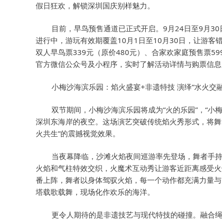
假日狂欢，解锁深圳国庆别样魅力。
目前，早鸟预售通道已正式开启。9月24日至9月3
进行中，游玩有效期覆盖10月1日至10月30日，让游
双人早鸟票339元（原价480元）、合家欢家庭预售票5
官方微信公众号及小程序，实时了解活动详情与购票信息
小梅沙海滨乐园：焰火盛宴+非遗特技 演绎“水火交融
双节期间，小梅沙海滨乐园将成为“火的乐园”，“小
深圳东海岸的夜空。这场演艺突破传统焰火秀形式，将舞
火共生”的震撼视觉效果。
当夜幕降临，沙滩火焰夜间巡游率先登场，舞者手
火焰和气柱特效交织，火魔术互动秀让游客近距离感受火焰
番上阵，舞者以身体驾驭火焰，每一个动作都充满力量与
塔载歌载舞，现场化作欢乐的海洋。
更令人期待的是非遗技艺与现代特技的碰撞。融合绳