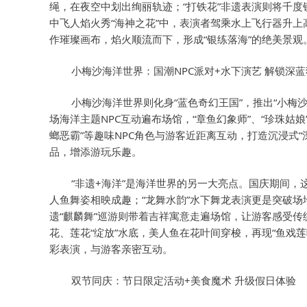
绳，在夜空中划出绚丽轨迹；“打铁花”非遗表演则将千度
中飞人焰火秀“海神之花”中，表演者驾乘水上飞行器升上
作璀璨画布，焰火顺流而下，形成“银练落海”的绝美景观
小梅沙海洋世界：国潮NPC派对+水下演艺 解锁深
小梅沙海洋世界则化身“蓝色奇幻王国”，推出“小梅
场海洋主题NPC互动遍布场馆，“章鱼幻象师”、“珍珠姑娘”
螂恶霸”等趣味NPC角色与游客近距离互动，打造沉浸式
品，增添游玩乐趣。
“非遗+海洋”是海洋世界的另一大亮点。国庆期间
人鱼舞姿相映成趣；“龙舞水韵”水下舞龙表演更是突破
遗“麒麟舞”巡游则带着吉祥寓意走遍场馆，让游客感受
花、莲花“绽放”水底，美人鱼在花叶间穿梭，再现“鱼戏
彩表演，与游客亲密互动。
双节同庆：节日限定活动+美食魔术 升级假日体验