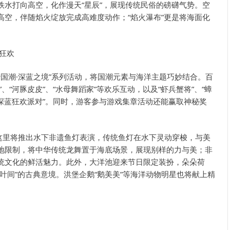
铁水打向高空，化作漫天“星辰”，展现传统民俗的磅礴气势。空
高空，伴随焰火绽放完成高难度动作；“焰火瀑布”更是将海面化
。
蓝狂欢
沙国潮·深蓝之境”系列活动，将国潮元素与海洋主题巧妙结合。百
、“河豚皮皮”、“水母舞蹈家”等欢乐互动，以及“虾兵蟹将”、“蟑
“深蓝狂欢派对”。同时，游客参与游戏集章活动还能赢取神秘奖
，这里将推出水下非遗鱼灯表演，传统鱼灯在水下灵动穿梭，与美
场地限制，将中华传统龙舞置于海底场景，展现别样的力与美；非
传统文化的鲜活魅力。此外，大洋池迎来节日限定装扮，朵朵荷
莲叶间”的古典意境。洪堡企鹅“鹅美美”等海洋动物明星也将献上精