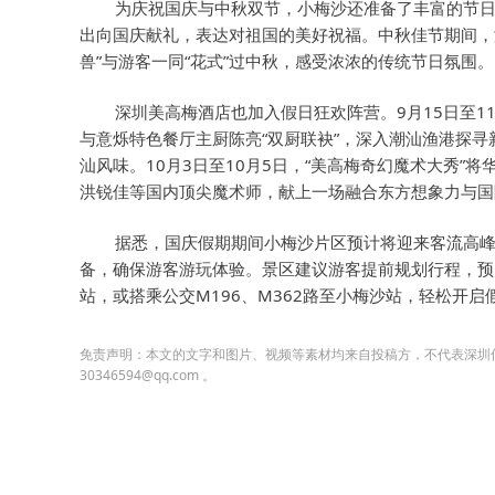
为庆祝国庆与中秋双节，小梅沙还准备了丰富的节日限
出向国庆献礼，表达对祖国的美好祝福。中秋佳节期间，海
兽”与游客一同“花式”过中秋，感受浓浓的传统节日氛围。
深圳美高梅酒店也加入假日狂欢阵营。9月15日至1
与意烁特色餐厅主厨陈亮“双厨联袂”，深入潮汕渔港探
汕风味。10月3日至10月5日，“美高梅奇幻魔术大秀
洪锐佳等国内顶尖魔术师，献上一场融合东方想象力与国
据悉，国庆假期期间小梅沙片区预计将迎来客流高
备，确保游客游玩体验。景区建议游客提前规划行程，预
站，或搭乘公交M196、M362路至小梅沙站，轻松开启
免责声明：本文的文字和图片、视频等素材均来自投稿方，不代表深圳
30346594@qq.com 。