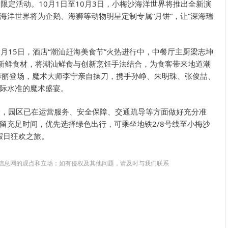
定活动。10月1日至10月3日，小梅沙海洋世界将推出全新演
洋世界将为企鹅、海狮等动物明星定制专属“月饼”，让“深海瑞
1月15日，酒店“潮汕赶海美食节”火热进行中，中餐厅主厨梁志坤
寻新鲜食材，将潮汕鲜食与创新烹饪手法结合，为食客带来地道潮
”将华丽登场，魔术大师李宁亲自操刀，携手孙峥、朱明珠、张俊喆、
际水准的魔术盛宴。
峰，园区已在运营服务、安全保障、交通疏导等方面做好充分准
留充足时间，优先选择绿色出行，可乘坐地铁2/8号线至小梅沙
假日狂欢之旅。
信息网的观点和立场；如有侵权及其他问题，请及时与我们联系