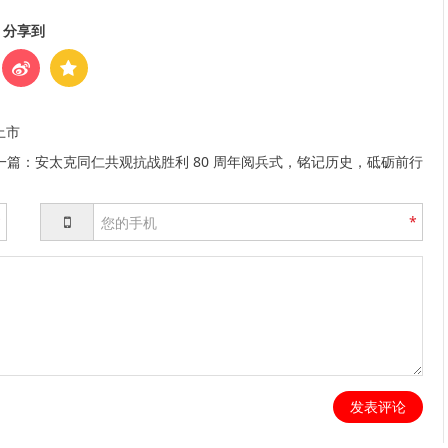
分享到
上市
一篇：
安太克同仁共观抗战胜利 80 周年阅兵式，铭记历史，砥砺前行
*
*
发表评论