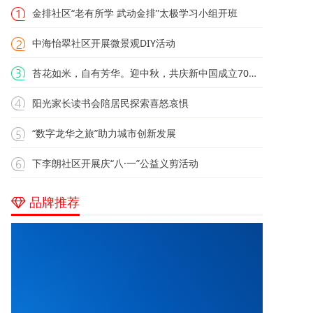
金排社区“老有所学 武动金排”太极学习小组开班
中海怡翠社区开展微景观DIY活动
苔花如米，自有芳华。迎中秋，共庆新中国成立70周年
阳光家长读书会陪居民探索喜怒哀惧
“数字龙华之旅”助力城市创新发展
下李朗社区开展庆“八·一”公益义剪活动
品牌推荐