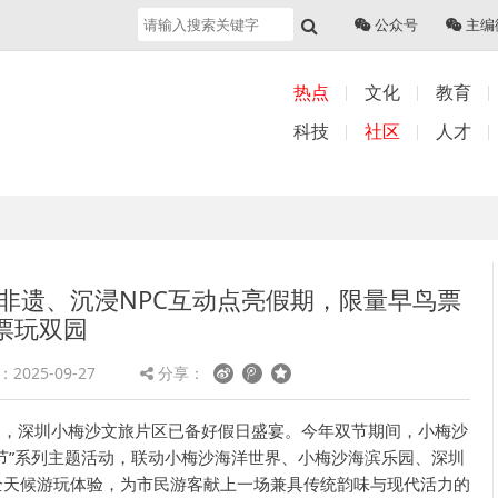
公众号
主编
热点
文化
教育
科技
社区
人才
非遗、沉浸NPC互动点亮假期，限量早鸟票
票玩双园
2025-09-27
分享：
近，深圳小梅沙文旅片区已备好假日盛宴。今年双节期间，小梅沙
欢节”系列主题活动，联动小梅沙海洋世界、小梅沙海滨乐园、深圳
的全天候游玩体验，为市民游客献上一场兼具传统韵味与现代活力的