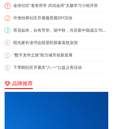
金排社区“老有所学 武动金排”太极学习小组开班
中海怡翠社区开展微景观DIY活动
苔花如米，自有芳华。迎中秋，共庆新中国成立70周年
阳光家长读书会陪居民探索喜怒哀惧
“数字龙华之旅”助力城市创新发展
下李朗社区开展庆“八·一”公益义剪活动
品牌推荐