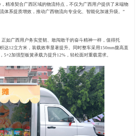
势，精准契合
广西
区域的物流特点
，
不仅为
广西
用户提供了末端物
流体系提质增效，推动
广西
物流向专业化、智能化加速升级
。”
，正如广西用户务实坚韧、敢闯敢干的奋斗精神一样，值得托
积达12立方米，
装载
效率显著提升。
同时整车采用
150mm腹高直
，
5+2加强型板簧承载力提升12%
，轻松
面对重载需求。