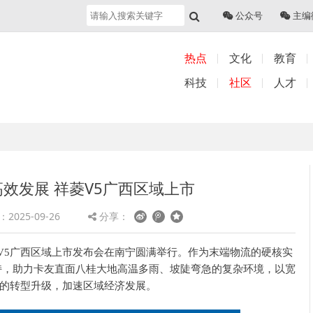
公众号
主编
热点
文化
教育
科技
社区
人才
高效发展 祥菱V5广西区域上市
2025-09-26
分享：
V5
广西区域
上市发布会
在南宁圆满举行
。
作为末端物流的硬核实
持，助力卡友
直面八桂大地高温多雨、坡陡弯急的复杂环境，以宽
的转型升级，加速区域经济发展。