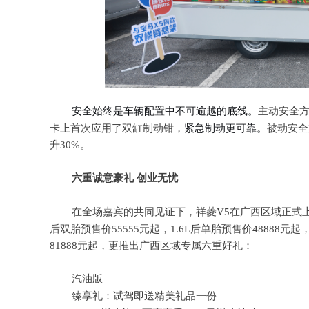
安全
始终是车辆配置中
不可逾越的底线。
主动安全
卡上首次应用了双缸制动钳，
紧急制动更可靠。
被动安全
升
30%
。
六重诚意豪礼 创业无忧
在
全场嘉宾的共同见证下，祥菱V5
在广西
区域正式
后双胎预售价55555元起，1.6L后单胎预售价48
888
元起
81888
元起，更推出广西区域专属六重好礼：
汽油版
臻享礼：试驾即送精美礼品一份