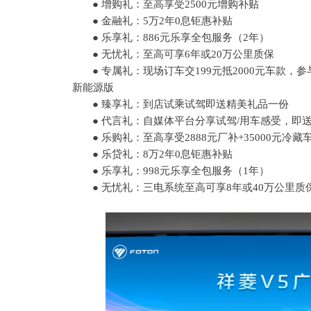
●
增购礼：至高享受
2500元增购补贴
●
金融礼：
5万2年0息钜惠补贴
●
乐享礼：
886元乐享全包服务（2年）
●
无忧礼：至高可享
6年或20万公里质保
●
专属礼：
现场订车交199元抵2000元车款，
新能源版
●
臻享礼：到店试乘试驾即送精美礼品一份
●
代言礼：自媒体平台分享试驾
/用车感受，即
●
乐购礼：至高享受
2888元厂补+35000元冷藏
●
乐贷礼：
8万2年0息钜惠补贴
●
乐享礼：
998元乐享全包服务（1年）
●
无忧礼：三电系统至高可享
8年或40万公里质