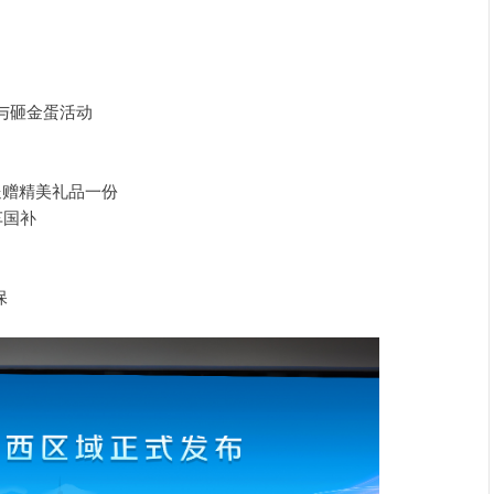
参与砸金蛋活动
送赠精美礼品一份
车国补
保