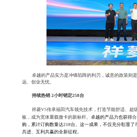
卓越的产品实力是冲锋陷阵的利刃
，
诚意的政策则
远、创业无忧
。
持续热销 2小时销定258台
祥菱V
5
传承福田汽车领先技术，打造节能舒适、超
板，成为宽体重载微卡的新标杆。
卓越的产品力也
获得
合
购，累计订购数量达218台。这一成果，不仅充分彰显了
共进、互利共赢的全新征程
。