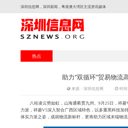
深圳信息网，深圳新闻，粤港澳大湾区主流资讯媒体
热点
助力“双循环”贸易物流
来源：深圳信息网
时间：
八桂凌云势如虹，山海通衢
贯九州。9
月
25
日，祥菱
力派，
祥菱V5深入契合广西区域特色，
以多重黑科技加
体实力派之姿，成就物流新标杆
，更将助力区域末端物流