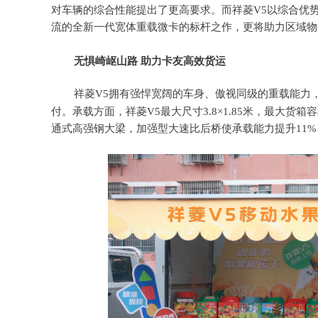
对车辆的
综合性能
提出
了
更高要求
。而
祥菱V5以
综合
优
流的
全新一代宽体重载微卡的标杆之作
，更将助力区域物
无惧
崎
岖山路
助力
卡友
高效货运
祥菱V
5拥有强悍宽阔的车身、傲视同级的重载能力
付。
承载方面，祥菱V
5
最大尺寸
3
.
8
×
1
.
85
米，
最大货箱容
通式高强钢大梁，加强型大速比后桥使承载能力提升11%