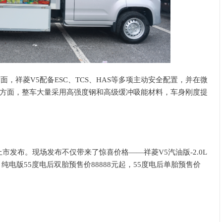
方面，祥菱
V5配备ESC
、
TCS
、
HAS
等多项主动安全配置，并在微
方面，整车大量采用高强度钢和高级缓冲吸能材料，车身刚度提
上市发布。
现场发布不仅带来了惊喜价格——祥菱V5汽油版-2.0L
，纯电版
55
度电后双胎预售价
88888
元起，
55
度电后单胎预售价