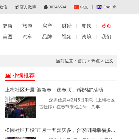
微信
官方微博
30346594
中文
|
English
健康
旅游
房产
财经
餐饮
黄页
美图
汽车
品牌
视频
跨境
我们
当前位置：
首页
>
热点
>
正文
小编推荐
上梅社区开展“迎新春，送春联，赠祝福”活动
深圳信息网2月5日消息（上梅社区
古仕婷）在春节来临之际，为丰..
松园社区开设“正月十五喜庆多，合家团圆幸福多” 元宵节工作坊