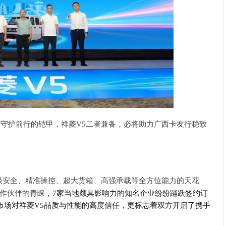
是
守护前行
的铠甲
，祥菱
V5
二者兼备，必将助力
广西卡友行稳致
级安全、精准操控、超大货箱、高强承载等全方位能力的天花
作伙伴的青睐
，7家当地颇具影响力的知名企业纷纷踊跃签约订
市场对祥菱V5品质与性能的高度信任，更标志着双方开启了携手