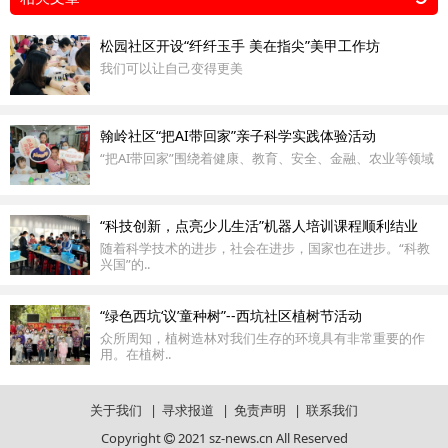
松园社区开设“纤纤玉手 美在指尖”美甲工作坊
我们可以让自己变得更美
翰岭社区“把AI带回家”亲子科学实践体验活动
“把AI带回家”围绕着健康、教育、安全、金融、农业等领域
“科技创新，点亮少儿生活”机器人培训课程顺利结业
随着科学技术的进步，社会在进步，国家也在进步。“科教
兴国”的..
“绿色西坑‘议’童种树”--西坑社区植树节活动
众所周知，植树造林对我们生存的环境具有非常重要的作
用。在植树..
关于我们
|
寻求报道
|
免责声明
|
联系我们
Copyright
2021 sz-news.cn All Reserved