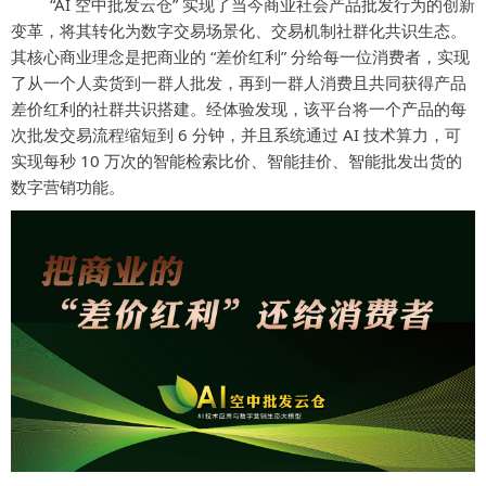
“AI 空中批发云仓” 实现了当今商业社会产品批发行为的创新
变革，将其转化为数字交易场景化、交易机制社群化共识生态。
其核心商业理念是把商业的 “差价红利” 分给每一位消费者，实现
了从一个人卖货到一群人批发，再到一群人消费且共同获得产品
差价红利的社群共识搭建。经体验发现，该平台将一个产品的每
次批发交易流程缩短到 6 分钟，并且系统通过 AI 技术算力，可
实现每秒 10 万次的智能检索比价、智能挂价、智能批发出货的
数字营销功能。