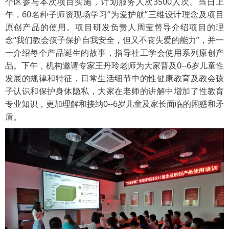
个区参与本次项目实施，计划服务人次
3500
人次。当日上
午，
60
名种子师资现场学习“为爱护航”三维设计理念及项目
原创产品的使用。项目研发负责人周莹督导介绍项目的理
念“我们教会孩子保护自我安全，但又不丧失爱的能力”，并一
一介绍每个产品诞生的故事，指导社工学会使用系列原创产
品。下午，机构邀请专家王丹玲老师为大家普及
0--6
岁儿童性
发展的规律和特征，日常生活细节中的性健康教育及教会孩
子认识和保护身体隐私，大家在老师的讲解中增加了性教育
专业知识，更加理解和接纳
0--6
岁儿童及家长面临的困惑和矛
盾。