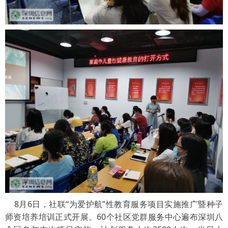
8
月
6
日，社联“为爱护航”性教育服务项目实施推广暨种子
师资培养培训正式开展。
60
个社区党群服务中心遍布深圳八