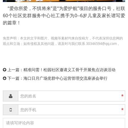
“爱你所爱，不惧将来”是“为爱护航”项目的服务口号，社联
60
个社区党群服务中心社工携手为
0--6
岁儿童及家长谱写爱
的篇章！
免责声明：本文的文字和图片、视频等素材均来自投稿方，不代表深圳信息网的
观点和立场；如有侵权及其他问题，请及时与我们联系 30346594@qq.com 。
上一篇：
精准问需！松园社区邀请义工骨干开展焦点访谈活动
下一篇：
海口日月广场党群中心运营管理交流座谈会举行
*
*