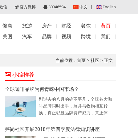
微信
官方微博
30346594
中文
|
English
健康
旅游
房产
财经
餐饮
黄页
美图
汽车
品牌
视频
跨境
我们
当前位置：
首页
>
社区
>
正文
小编推荐
全球咖啡品牌为何青睐中国市场？
刚过去的八月的确不平凡，全球各大咖
啡品牌同时出手，兼并与收购相互转
换，真正彰显品牌资产威力，真正体..
笋岗社区开展2018年第四季度法律知识讲座