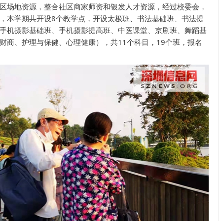
区场地资源，整合社区商家师资和银发人才资源，经过校委会，
，本学期共开设8个教学点，开设太极班、书法基础班、书法提
手机摄影基础班、手机摄影提高班、中医课堂、京剧班、舞蹈基
财商、护理与保健、心理健康），共11个科目，19个班，报名