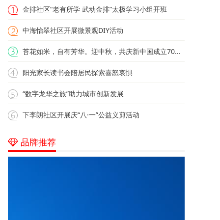
金排社区“老有所学 武动金排”太极学习小组开班
中海怡翠社区开展微景观DIY活动
苔花如米，自有芳华。迎中秋，共庆新中国成立70周年
阳光家长读书会陪居民探索喜怒哀惧
“数字龙华之旅”助力城市创新发展
下李朗社区开展庆“八·一”公益义剪活动
品牌推荐