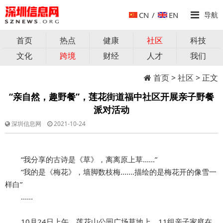
CN
/
EN
导航
首页
热点
健康
社区
科技
文化
跨境
财经
人才
我们
首页
>
社区
> 正文
“亲自然，趣野餐”，莲花街道福中社区开展亲子野餐
派对活动
深圳信息网
2021-10-24
“我分享的古诗是《草》，离离原上草......”
“我的是《梅花》，墙脚数枝梅.......描绘的是梅花开的像雪一
样白”
......
10月24日上午，莲花山公园广场草地上，11组亲子家庭在