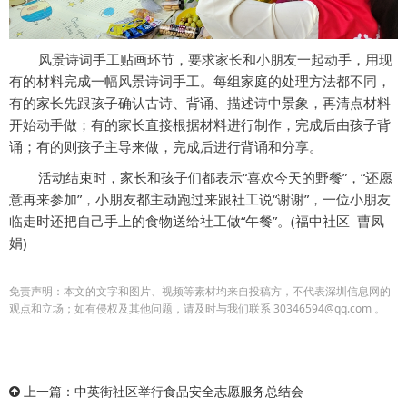
风景诗词手工贴画环节，要求家长和小朋友一起动手，用现
有的材料完成一幅风景诗词手工。每组家庭的处理方法都不同，
有的家长先跟孩子确认古诗、背诵、描述诗中景象，再清点材料
开始动手做；有的家长直接根据材料进行制作，完成后由孩子背
诵；有的则孩子主导来做，完成后进行背诵和分享。
活动结束时，家长和孩子们都表示“喜欢今天的野餐”，“还愿
意再来参加”，小朋友都主动跑过来跟社工说“谢谢”，一位小朋友
临走时还把自己手上的食物送给社工做“午餐”。(福中社区 曹凤
娟)
免责声明：本文的文字和图片、视频等素材均来自投稿方，不代表深圳信息网的
观点和立场；如有侵权及其他问题，请及时与我们联系 30346594@qq.com 。
上一篇：
中英街社区举行食品安全志愿服务总结会