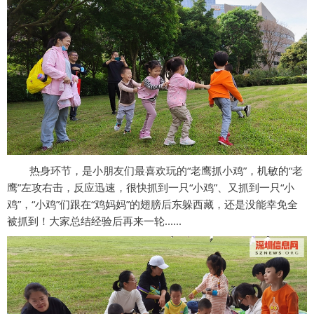
热身环节，是小朋友们最喜欢玩的“老鹰抓小鸡”，机敏的“老
鹰”左攻右击，反应迅速，很快抓到一只“小鸡”、又抓到一只“小
鸡”，“小鸡”们跟在“鸡妈妈”的翅膀后东躲西藏，还是没能幸免全
被抓到！大家总结经验后再来一轮......