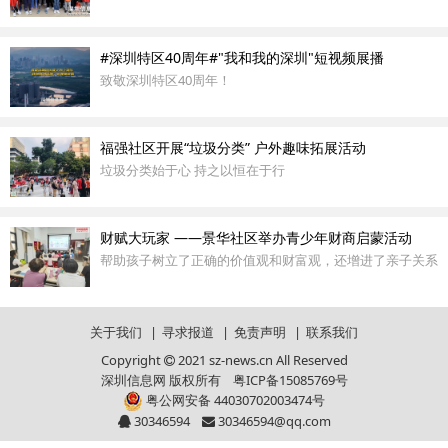
#深圳特区40周年#"我和我的深圳"短视频展播
致敬深圳特区40周年！
福强社区开展“垃圾分类” 户外趣味拓展活动
垃圾分类始于心 持之以恒在于行
财赋大玩家 ——景华社区举办青少年财商启蒙活动
帮助孩子树立了正确的价值观和财富观，还增进了亲子关系
关于我们
|
寻求报道
|
免责声明
|
联系我们
Copyright
2021 sz-news.cn All Reserved
深圳信息网 版权所有
粤ICP备15085769号
粤公网安备 44030702003474号
30346594
30346594@qq.com