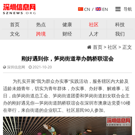
CN
/
EN
导航
首页
热点
健康
社区
科技
文化
跨境
财经
人才
我们
首页
>
社区
> 正文
刚好遇到你，笋岗街道举办鹊桥联谊会
深圳信息网
2021-10-20
为扎实开展“我为群众办实事”实践活动，服务辖区内大龄及
适龄未婚青年，切实为青年群体，办实事、办好事、解难事，近
日，由笋岗街道总工会、笋岗街道团委和笋岗街道妇女联合会主
办的刚好遇见你—笋岗街道鹊桥联谊会在深圳市澳康达党委10楼
在举行，来自街道的企业职工、社区居民90人参加。