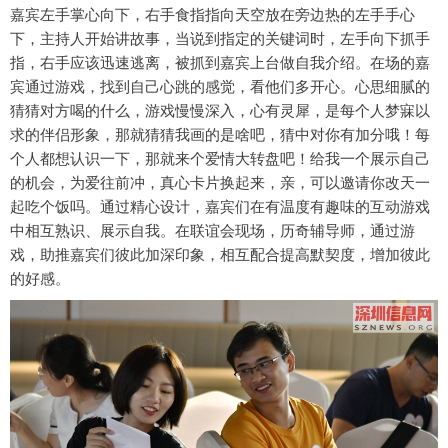
嘉宾左手掌心向下，右手食指指向天空放在旁边热的左手手心
下，主持人开始讲故事，当说到指定的关键词时，左手向下抓手
指，右手应该迅速逃离，被抓到嘉宾上台做自我介绍。在场的嘉
宾通过游戏，找到自己心跳的感觉，看他们多开心。心思细腻的
猜猜对方喝的什么，游戏慢慢深入，心有灵犀，是每个人梦寐以
求的伴侣形象，那就猜猜我画的是啥吧，猜中对你有加分哦！每
个人都想认识一下，那就来个爱情大转盘吧！给我一个展示自己
的机会，为爱往前冲，真心卡片换起来，亲，可以邀请你改天一
起吃个饭吗。通过精心设计，嘉宾们在有温度有趣味的互动游戏
中相互熟识、展示自我。在联谊会现场，历奇辅导师，通过游
戏，助推嘉宾们彼此加深印象，相互配合提高默契度，增加彼此
的好感。