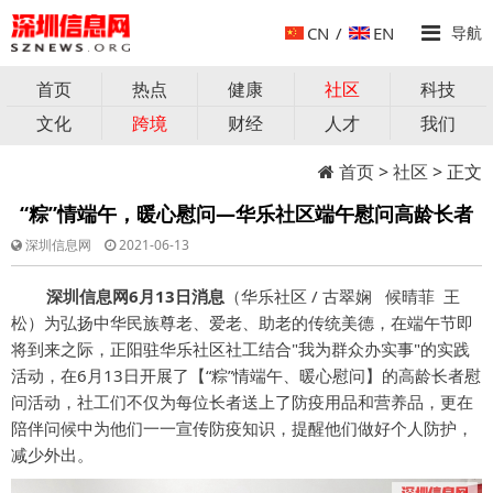
CN
/
EN
导航
首页
热点
健康
社区
科技
文化
跨境
财经
人才
我们
首页
>
社区
> 正文
“粽”情端午，暖心慰问—华乐社区端午慰问高龄长者
深圳信息网
2021-06-13
深圳信息网6月13日消息
（华乐社区 / 古翠娴 候晴菲 王
松）为弘扬中华民族尊老、爱老、助老的传统美德，在端午节即
将到来之际，正阳驻华乐社区社工结合"我为群众办实事"的实践
活动，在6月13日开展了【“粽”情端午、暖心慰问】的高龄长者慰
问活动，社工们不仅为每位长者送上了防疫用品和营养品，更在
陪伴问候中为他们一一宣传防疫知识，提醒他们做好个人防护，
减少外出。