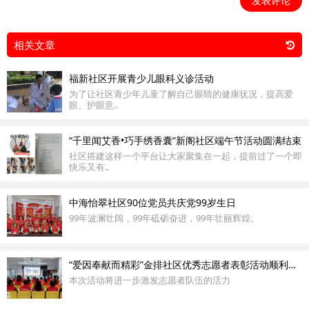
发表评论
相关文章
福新社区开展青少儿眼科义诊活动
为了让社区青少年儿童了解自己眼睛的健康状况，提高爱
眼、护眼意..
“千里闻艾香•巧手绣香囊”新阁社区端午节活动圆满结束
社区搭建这样一个平台让大家聚集在一起，提前过了一个即
快乐又有..
中海怡翠社区90位党员共庆党99岁生日
99年波澜壮阔，99年砥砺奋进，99年壮丽辉煌。
“爱因奉献而精彩”金排社区优秀志愿者表彰活动顺利开展
本次活动将进一步激发志愿者队伍的活力