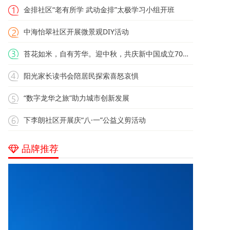
金排社区“老有所学 武动金排”太极学习小组开班
中海怡翠社区开展微景观DIY活动
苔花如米，自有芳华。迎中秋，共庆新中国成立70周年
阳光家长读书会陪居民探索喜怒哀惧
“数字龙华之旅”助力城市创新发展
下李朗社区开展庆“八·一”公益义剪活动
品牌推荐