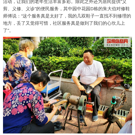
活动，让我们的老年生活丰富多彩。除此之外还为居民提供“义
剪、义修、义诊”的便民服务，其中园中花园D栋的朱大伯对修鞋
师傅说：“这个服务真是太好了，我的几双鞋子一直找不到修理的
地方，丢了又觉得可惜，社区服务真是做到了我们的心坎儿上
了”。