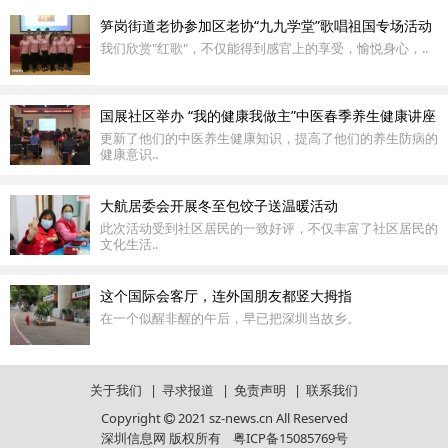
笋岗街道老协参加区老协“九九学堂”歌唱祖国专场活动
我们欣赏"红歌"，不仅能得到感官上的享受，愉悦身心，..
国展社区举办 “我的健康我做主”中医春季养生健康讲座
更新了他们的中医养生健康知识，提高了他们的养生防病的
健康意识..
大航居委会开展冬至包饺子送温暖活动
此次活动受到社区居民的一致好评，不仅丰富了社区居民的
文化生活..
这个国际会客厅，连外国朋友都竖大拇指
在一个似醒非醒的午后，早已把深圳当故乡。
关于我们
|
寻求报道
|
免责声明
|
联系我们
Copyright
2021 sz-news.cn All Reserved
深圳信息网 版权所有
粤ICP备15085769号