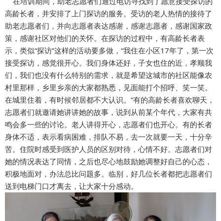
在培训期间，助老志愿者们通过电访寻找到了愿意接受探访的
高龄长者，并安排了上门探访的服务。受访的老人热情的接待了
助老志愿者们，并向志愿者表达感谢，感谢志愿者，感谢国家政
策，感谢社区对他们的关怀。在探访的过程中，有高龄长者表
示，类似“探访”这样的活动要多做，“我住在小区17年了，第一次
接受探访，感觉很开心。我们身体还好，子女也住的近，孝顺我
们，我们也没有什么特别的需求，就是希望这城市的社区能像农
村里那样，乡里乡亲的大家都熟悉，见面能打个招呼、笑一笑。
在城里住着，有时候邻居都不大认识。”有的高龄长者喜欢聊天，
志愿者们就邀请她讲讲她的故事，说到从前某个年代，大家有共
鸣会多一些的讨论。老人讲得开心，志愿者们也开心。有的长者
身体不适，表示看病困难，排队不易，去一次就要一天，十分辛
苦。住院时感受到医护人员的区别对待，心情不好。志愿者们对
她的情况表达了同情，之后也尽心地鼓励她调整好自己的心态，
积极地面对，办法总比问题多。临别，好几位长者都把志愿者们
送到电梯门口才离去，让大家十分感动。