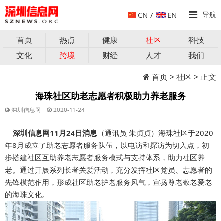
CN
/
EN
导航
首页
热点
健康
社区
科技
文化
跨境
财经
人才
我们
首页
>
社区
> 正文
海珠社区助老志愿者积极助力养老服务
深圳信息网
2020-11-24
深圳信息网11月24日消息
（通讯员 朱贞贞）
海珠社区于2020
年8月成立了助老志愿者服务队伍，以电访和探访为切入点，初
步搭建社区互助养老志愿者服务模式与支持体系，助力社区养
老。通过开展系列长者关爱活动，充分发挥社区党员、志愿者的
先锋模范作用，形成社区助老护老服务风气，宣扬尊老敬老爱老
的海珠文化。