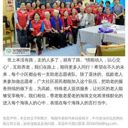
世上本没有路，走的人多了，就有了路。“情能动人，以心交
心”，互助养老，我们在路上，期待更多人同行！希望在不久的未
来，每个小区都会有一支助老志愿者队。除了退休的、低龄老人
来参加做志愿者，广大社区居民都能加入这个队伍，把助老的服
务持续的做下去，为高龄、特殊老人提供服务，让社区的老人能
够安享晚年。我们相信，尊老敬老爱老的海珠文化将潜移默化的
进入每个海珠人的心中，表现在每个海珠人的言行当中。
免责声明：本文的文字和图片、视频等素材均来自投稿方，不代表深圳信息网的
观点和立场；如有侵权及其他问题，请及时与我们联系 30346594@qq.com 。