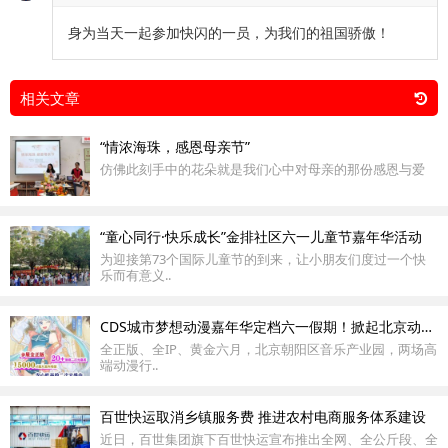
身为当天一起参加快闪的一员，为我们的祖国骄傲！
相关文章
“情浓海珠，感恩母亲节”
仿佛此刻手中的花朵就是我们心中对母亲的那份感恩与爱
“童心同行·快乐成长”金排社区六一儿童节嘉年华活动
为迎接第73个国际儿童节的到来，让小朋友们度过一个快
乐而有意义..
CDS城市梦想动漫嘉年华定档六一假期！掀起北京动漫狂欢浪潮！
全正版、全IP、黄金六月，北京朝阳区音乐产业园，两场高
端动漫行..
百世快运取消乡镇服务费 推进农村电商服务体系建设
近日，百世集团旗下百世快运宣布推出全网、全公斤段、全