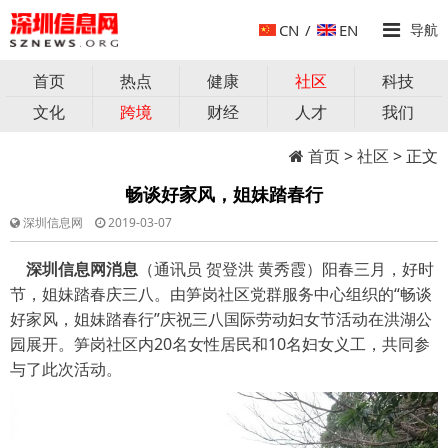
CN
/
EN
导航
首页
热点
健康
社区
科技
文化
跨境
财经
人才
我们
首页
>
社区
> 正文
畅谈好家风，姐妹踏春行
深圳信息网
2019-03-07
深圳信息网消息
（通讯员 贺登洪 黄秀霞）阳春三月，好时
节，姐妹踏春庆三八。由笋岗社区党群服务中心组织的“畅谈
好家风，姐妹踏春行”庆祝三八国际劳动妇女节活动在洪湖公
园展开。笋岗社区内20名女性居民和10名妇女义工，共同参
与了此次活动。