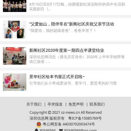
8月16日至8月17日晚，由蜜獾剧社策划制作的高中生话剧
实践剧目《..
“父爱如山，陪伴常在”新阁社区庆祝父亲节活动
“我爱你，我的超级老爸”，爸爸辛苦了！
新阁社区2020年度第一期四点半课堂结业
深圳信息网消息（通讯员官燕华）2020年上半年学校即将
或已放假，..
景华社区绘本书屋正式开启啦~
引导他们从小养成爱读书、爱学习、爱思考的好习惯
关于我们
|
寻求报道
|
免责声明
|
联系我们
Copyright
2021 sz-news.cn All Reserved
深圳信息网 版权所有
粤ICP备15085769号
粤公网安备 44030702003474号
30346594
30346594@qq.com