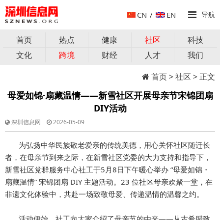
CN
/
EN
导航
首页
热点
健康
社区
科技
文化
跨境
财经
人才
我们
首页
>
社区
> 正文
母爱如锦·扇藏温情——新雪社区开展母亲节宋锦团扇
DIY活动
深圳信息网
2026-05-09
为弘扬中华民族敬老爱亲的传统美德，用心关怀社区随迁长
者，在母亲节到来之际，在新雪社区党委的大力支持和指导下，
新雪社区党群服务中心社工于5月8日下午暖心举办 “母爱如锦・
扇藏温情” 宋锦团扇 DIY 主题活动。23 位社区母亲欢聚一堂，在
非遗文化体验中，共赴一场致敬母爱、传递温情的温馨之约。
活动伊始，社工向大家介绍了母亲节的由来——从古希腊致