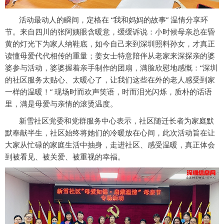
活动最动人的瞬间，定格在 “我和妈妈的故事” 温情分享环
节。来自四川的张阿姨眼含暖意，缓缓诉说：小时候母亲总在昏
黄的灯光下为家人纳鞋底，如今自己来到深圳照料孙女，才真正
读懂母爱代代相传的重量；姜女士特意陪伴从老家来深探亲的婆
婆参与活动，婆婆握着亲手制作的团扇，满脸欣慰地感慨：“深圳
的社区服务太贴心、太暖心了，让我们这些在外的老人感受到家
一样的温暖！” 现场时而欢声笑语，时而泪光闪烁，质朴的话语
里，满是母爱与亲情的滚烫温度。
新雪社区党委和党群服务中心表示，社区随迁长者为家庭默
默奉献半生，社区始终将她们的冷暖放在心间，此次活动旨在让
大家从忙碌的家庭生活中抽身，走进社区、感受温暖，真正体会
到被看见、被关爱、被重视的幸福。