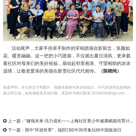
活动尾声，大家手持亲手制作的宋锦团扇合影留念，笑颜如
花、暖意融融。这一把把小巧团扇，不仅摇出夏日清风，更承载
着社区对母亲们的美好祝福，扇动起邻里相亲、守望相助的浓浓
温情，让敬老爱亲的美德在新雪社区代代相传。
（陈晓纯）
免责声明：本文的文字和图片、视频等素材均来自投稿方，不代表深圳信息网的
观点和立场；如有侵权及其他问题，请及时与我们联系 30346594@qq.com 。
上一篇：
“健领未来·活力成长——上梅社区青少年健康赋能培育计划”项目圆满落下帷幕
下一篇：
雨中“环游世界”，福田CBD午间市集玩转中国旅游日