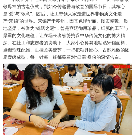
敬母神的古老仪式，到如今传递爱与敬意的国际节日，其核心
是“爱”与“敬意”。随后，社工带领大家走进世界非物质文化遗
产“宋锦”的世界。宋锦产于苏州，因其色泽华丽、图案精致、质
地坚柔，被誉为“锦绣之冠”，曾是宫廷御用珍品，细腻的工艺与
厚重的文化底蕴，让在场长者纷纷赞叹中华传统文化的博大精
深。在社工和志愿者的协助下，大家小心翼翼地粘贴宋锦面料、
点缀珍珠配饰、垂挂柔美流苏，一把把独具匠心、古韵雅致的团
扇缓缓成型，每一针每一线都藏着对“母亲”身份的深情告白。