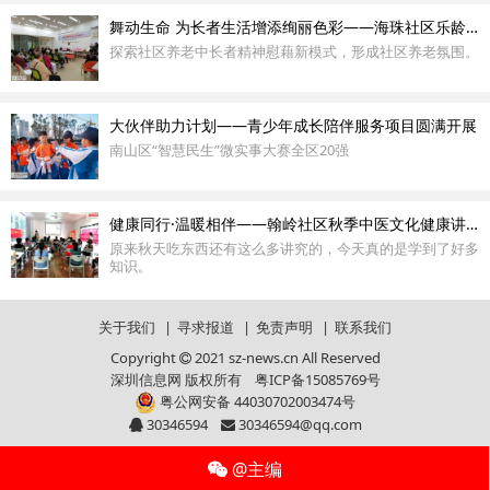
舞动生命 为长者生活增添绚丽色彩——海珠社区乐龄学苑开课
探索社区养老中长者精神慰藉新模式，形成社区养老氛围。
大伙伴助力计划——青少年成长陪伴服务项目圆满开展
南山区“智慧民生”微实事大赛全区20强
健康同行·温暖相伴——翰岭社区秋季中医文化健康讲座
原来秋天吃东西还有这么多讲究的，今天真的是学到了好多
知识。
关于我们
|
寻求报道
|
免责声明
|
联系我们
Copyright
2021 sz-news.cn All Reserved
深圳信息网 版权所有
粤ICP备15085769号
粤公网安备 44030702003474号
30346594
30346594@qq.com
@主编