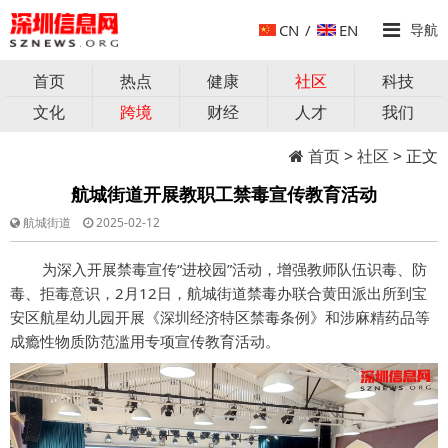
CN
/
EN
导航
首页
热点
健康
社区
科技
文化
跨境
财经
人才
我们
首页
>
社区
> 正文
航城街道开展教职工禁毒宣传教育活动
航城街道
2025-02-12
为深入开展禁毒宣传“进校园”活动，增强教师队伍识毒、防
毒、拒毒意识，2月12日，航城街道禁毒办联合黄田派出所到宝
安区航星幼儿园开展《深圳经济特区禁毒条例》和涉麻精药品等
成瘾性物质防范滥用专项宣传教育活动。