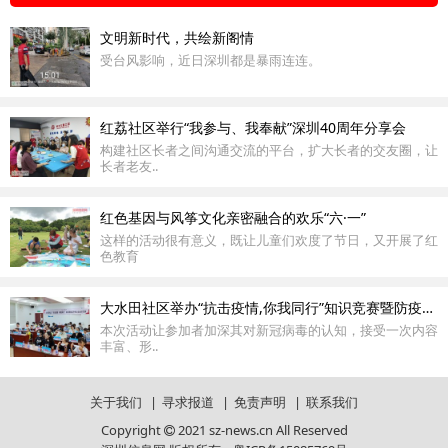
文明新时代，共绘新阁情
受台风影响，近日深圳都是暴雨连连。
红荔社区举行“我参与、我奉献”深圳40周年分享会
构建社区长者之间沟通交流的平台，扩大长者的交友圈，让
长者老友..
红色基因与风筝文化亲密融合的欢乐“六·一”
这样的活动很有意义，既让儿童们欢度了节日，又开展了红
色教育
大水田社区举办“抗击疫情,你我同行”知识竞赛暨防疫卫生知识讲座
本次活动让参加者加深其对新冠病毒的认知，接受一次内容
丰富、形..
关于我们
|
寻求报道
|
免责声明
|
联系我们
Copyright
2021 sz-news.cn All Reserved