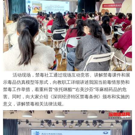
活动现场，禁毒社工通过现场互动竞答、讲解禁毒课件和展
示毒品仿真模型等形式，向教职工详细讲述我国当前毒情形势和
禁毒工作举措，着重科普“依托咪酯”“右美沙芬”等麻精药品的危
害。同时，向大家介绍《深圳经济特区禁毒条例》颁布和实施的
意义，讲解禁毒相关法律法规。