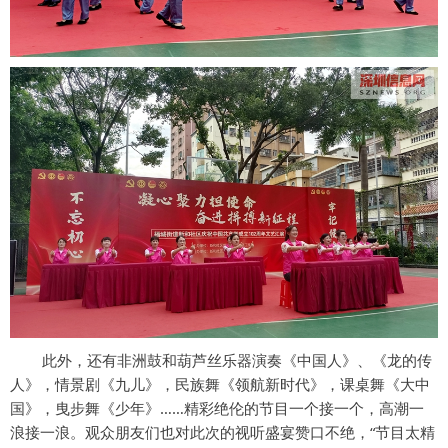
此外，还有非洲鼓和葫芦丝乐器演奏《中国人》、《龙的传
人》，情景剧《九儿》，民族舞《领航新时代》，课桌舞《大中
国》，曳步舞《少年》……精彩绝伦的节目一个接一个，高潮一
浪接一浪。观众朋友们也对此次的视听盛宴赞口不绝，“节目太精