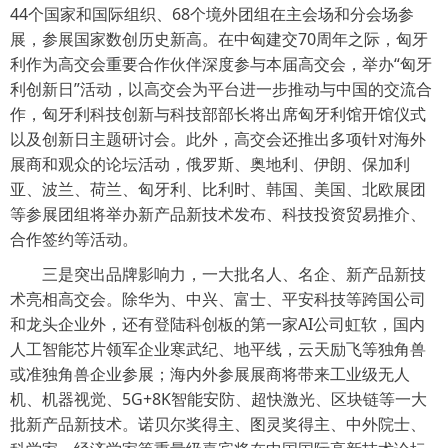
44个国家和国际组织、68个境外团组在主会场和分会场参
展，参展国家数创历史新高。在中匈建交70周年之际，匈牙
利作为高交会重要合作伙伴深度参与本届高交会，举办“匈牙
利创新日”活动，以高交会为平台进一步推动与中国的交流合
作，匈牙利科技创新与科技部部长将出席匈牙利馆开馆仪式
以及创新日主题研讨会。此外，高交会还推出多项针对海外
展商和观众的论坛活动，俄罗斯、奥地利、伊朗、保加利
亚、波兰、荷兰、匈牙利、比利时、韩国、美国、北欧展团
等参展团组将举办新产品新技术发布、科技投资贸易推介、
合作签约等活动。
三是突出品牌影响力，一大批名人、名企、新产品新技
术亮相高交会。除华为、中兴、富士、平安科技等跨国公司
和龙头企业外，还有登陆科创板的第一家AI公司虹软，国内
人工智能芯片领军企业寒武纪、地平线，云天励飞等独角兽
或准独角兽企业参展；海内外参展展商将带来工业级无人
机、机器视觉、5G+8K智能安防、超快激光、区块链等一大
批新产品新技术。诺贝尔奖得主、图灵奖得主、中外院士、