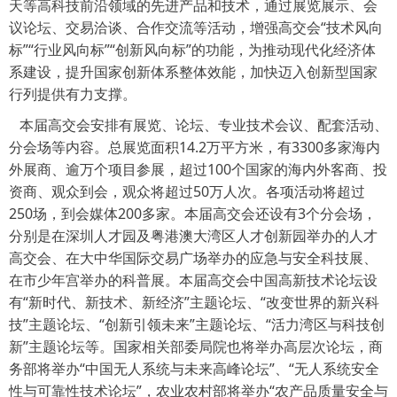
天等高科技前沿领域的先进产品和技术，通过展览展示、会
议论坛、交易洽谈、合作交流等活动，增强高交会“技术风向
标”“行业风向标”“创新风向标”的功能，为推动现代化经济体
系建设，提升国家创新体系整体效能，加快迈入创新型国家
行列提供有力支撑。
本届高交会安排有展览、论坛、专业技术会议、配套活动、
分会场等内容。总展览面积14.2万平方米，有3300多家海内
外展商、逾万个项目参展，超过100个国家的海内外客商、投
资商、观众到会，观众将超过50万人次。各项活动将超过
250场，到会媒体200多家。本届高交会还设有3个分会场，
分别是在深圳人才园及粤港澳大湾区人才创新园举办的人才
高交会、在大中华国际交易广场举办的应急与安全科技展、
在市少年宫举办的科普展。本届高交会中国高新技术论坛设
有“新时代、新技术、新经济”主题论坛、“改变世界的新兴科
技”主题论坛、“创新引领未来”主题论坛、“活力湾区与科技创
新”主题论坛等。国家相关部委局院也将举办高层次论坛，商
务部将举办“中国无人系统与未来高峰论坛”、“无人系统安全
性与可靠性技术论坛”，农业农村部将举办“农产品质量安全与