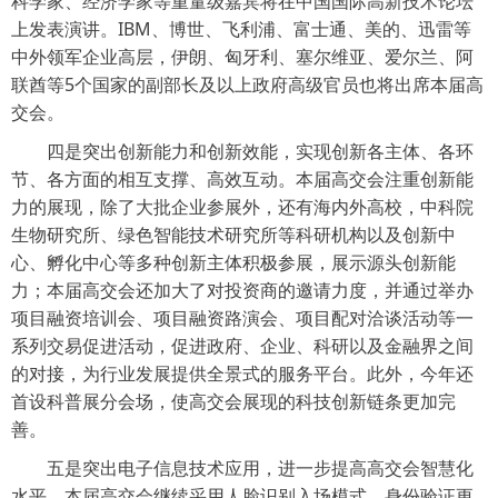
科学家、经济学家等重量级嘉宾将在中国国际高新技术论坛
上发表演讲。IBM、博世、飞利浦、富士通、美的、迅雷等
中外领军企业高层，伊朗、匈牙利、塞尔维亚、爱尔兰、阿
联酋等5个国家的副部长及以上政府高级官员也将出席本届高
交会。
四是突出创新能力和创新效能，实现创新各主体、各环
节、各方面的相互支撑、高效互动。本届高交会注重创新能
力的展现，除了大批企业参展外，还有海内外高校，中科院
生物研究所、绿色智能技术研究所等科研机构以及创新中
心、孵化中心等多种创新主体积极参展，展示源头创新能
力；本届高交会还加大了对投资商的邀请力度，并通过举办
项目融资培训会、项目融资路演会、项目配对洽谈活动等一
系列交易促进活动，促进政府、企业、科研以及金融界之间
的对接，为行业发展提供全景式的服务平台。此外，今年还
首设科普展分会场，使高交会展现的科技创新链条更加完
善。
五是突出电子信息技术应用，进一步提高高交会智慧化
水平。本届高交会继续采用人脸识别入场模式，身份验证更