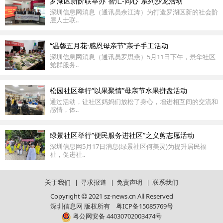
罗湖区新阶联举办“智汇-同心”系列沙龙活动
深圳信息网消息（通讯员余江涛）为打造罗湖区新的社会阶
层人士联..
“温馨五月花·感恩母亲节”亲子手工活动
深圳信息网消息（通讯员罗思燕）5月11日下午，景华社区
党群服务..
松园社区举行“以果聚情”母亲节水果拼盘活动
通过活动，让社区妈妈们放松了身心，增进相互间的交流和
感情，体..
绿景社区举行“便民服务进社区“之义剪志愿活动
深圳信息网5月17日消息(绿景社区何美灵)为提升居民福
祉，促进社..
关于我们
|
寻求报道
|
免责声明
|
联系我们
Copyright
2021 sz-news.cn All Reserved
深圳信息网 版权所有
粤ICP备15085769号
粤公网安备 44030702003474号