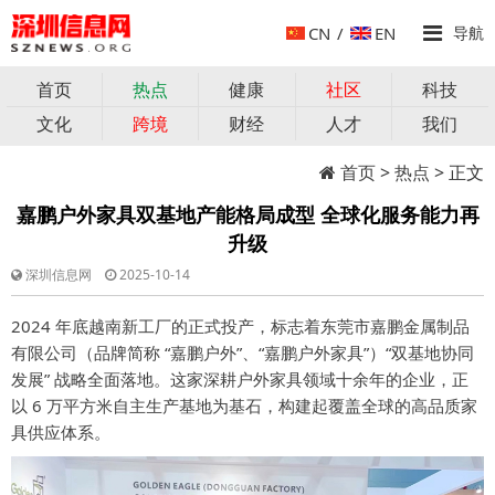
CN
/
EN
导航
首页
热点
健康
社区
科技
文化
跨境
财经
人才
我们
首页
>
热点
> 正文
嘉鹏户外家具双基地产能格局成型 全球化服务能力再
升级
深圳信息网
2025-10-14
2024 年底越南新工厂的正式投产，标志着东莞市嘉鹏金属制品
有限公司（品牌简称 “嘉鹏户外”、“嘉鹏户外家具”）“双基地协同
发展” 战略全面落地。这家深耕户外家具领域十余年的企业，正
以 6 万平方米自主生产基地为基石，构建起覆盖全球的高品质家
具供应体系。