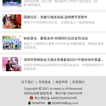
深圳信息网（余江涛）第四届华人华侨产业交易会（简
称“第四届侨..
国展社区：党建引领送祝福 温情携手贺新年
传承了中华优秀民俗文化，为居民送上一份新春祝福
聆听星光，聚善龙华-同理同行社区宣导活动
架起了心智障碍儿童青少年与社会沟通的桥梁，帮助其展现
自我价值..
深圳市营销协会王德永受邀参加2021中国沐浴年度盛典
深圳市营销协会品牌策划专业委员会会长、中国商业经济学
会商业创..
关于我们
|
寻求报道
|
免责声明
|
联系我们
Copyright
2021 sz-news.cn All Reserved
深圳信息网 版权所有
粤ICP备15085769号
粤公网安备 44030702003474号
30346594
30346594@qq.com