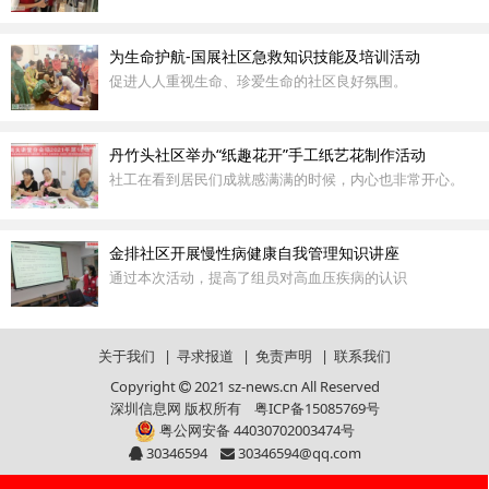
为生命护航-国展社区急救知识技能及培训活动
促进人人重视生命、珍爱生命的社区良好氛围。
丹竹头社区举办“纸趣花开”手工纸艺花制作活动
社工在看到居民们成就感满满的时候，内心也非常开心。
金排社区开展慢性病健康自我管理知识讲座
通过本次活动，提高了组员对高血压疾病的认识
关于我们
|
寻求报道
|
免责声明
|
联系我们
Copyright
2021 sz-news.cn All Reserved
深圳信息网 版权所有
粤ICP备15085769号
粤公网安备 44030702003474号
30346594
30346594@qq.com