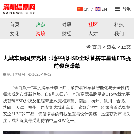
CN
/
EN
导航
首页
热点
健康
社区
科技
文化
跨境
财经
人才
我们
首页
>
热点
> 正文
九城车展国庆亮相：地平线HSD全球首搭车星途ET5提
前锁定爆款
深圳信息网
2025-10-02
“金九银十”年度购车旺季正酣，消费者对车辆智能化与安全性的
需求成为市场新趋势。自9月30日起，奇瑞高端品牌星途ET5搭载地平
线智驾HSD系统及征程6P正式亮相东莞、南昌、杭州、银川、合肥、
沈阳、天津、福州、西安九大城市车展。这款定位“年轻家庭首选智慧
安全SUV”的车型，凭借卓越的科技配置与设计美感，迅速获得市场关
注，成为近期最受期待的中型SUV之一。