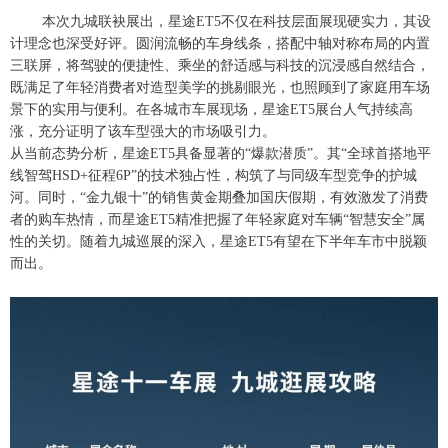
本次九城联袂展出，星途ET5不仅在科技层面展现硬实力，其设
计理念也深受好评。圆润流畅的车身线条，搭配中轴对称布局的内置
三联屏，将驾驶的便捷性、乘坐的舒适感与科技的沉浸感自然结合，
既满足了年轻消费者对造型美学的挑剔眼光，也照顾到了家庭用车场
景下的实用与便利。在各城市车展现场，星途ET5展台人气持续高
涨，充分证明了该车型强大的市场吸引力。
从当前态势分析，星途ET5具备显著的“爆款潜质”。其“全球首搭地平
线智驾HSD+征程6P”的技术独占性，构筑了与同级车型竞争的护城
河。同时，“金九银十”的销售黄金期叠加国庆假期，有效激发了消费
者的购车热情，而星途ET5精准把握了年轻家庭对车辆“智慧安全”属
性的关切。随着九城巡展的深入，星途ET5有望在下半年车市中脱颖
而出。