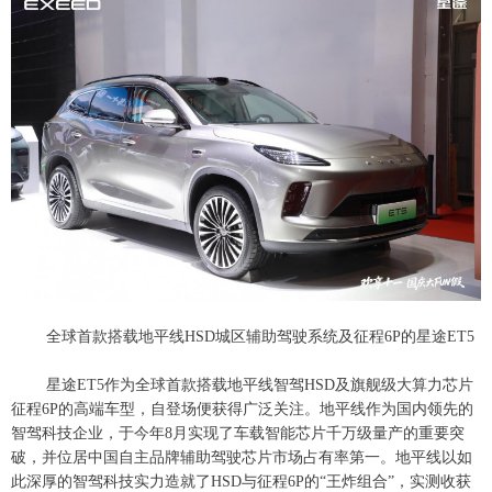
全球首款搭载地平线HSD城区辅助驾驶系统及征程6P的星途ET5
星途ET5作为全球首款搭载地平线智驾HSD及旗舰级大算力芯片
征程6P的高端车型，自登场便获得广泛关注。地平线作为国内领先的
智驾科技企业，于今年8月实现了车载智能芯片千万级量产的重要突
破，并位居中国自主品牌辅助驾驶芯片市场占有率第一。地平线以如
此深厚的智驾科技实力造就了HSD与征程6P的“王炸组合”，实测收获