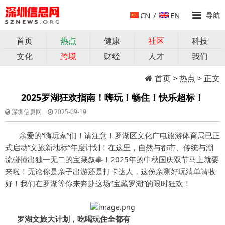
CN
/
EN
导航
首页
热点
健康
社区
科技
文化
跨境
财经
人才
我们
首页
>
热点
> 正文
2025罗湖狂欢指南！嗨玩！畅住！快乐超标！
深圳信息网
2025-09-19
亲爱的“嗨玩家”们！请注意！罗湖区文化广电旅游体育局已正
式启动“文旅新地标”年度计划！在这里，自然与都市、传统与潮
流碰撞出独一无二的宝藏叙事！2025年的中秋国庆双节马上就要
来啦！无论你是亲子出游还是打卡达人，这份亲测好玩清单请收
好！我们在罗湖等你来奔赴这场“宝藏罗湖”的限时狂欢！
罗湖文旅大计划，吃喝玩住全都有