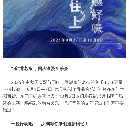
“乐”满老东门 国庆浪漫音乐会
2025年中秋国庆双节同庆，罗湖东门老街的音乐BUFF更是
直接拉满！10月1日—7日《”乐享东门”微品音乐汇》将在东门太
阳百货、东门天虹连嗨七天；10月6日东门步行街思月书院广场
还会上演一场精彩的融合民乐、流行音乐的文艺演出！千万不要
错过！
一起行动吧——罗湖等你来创造新回忆！