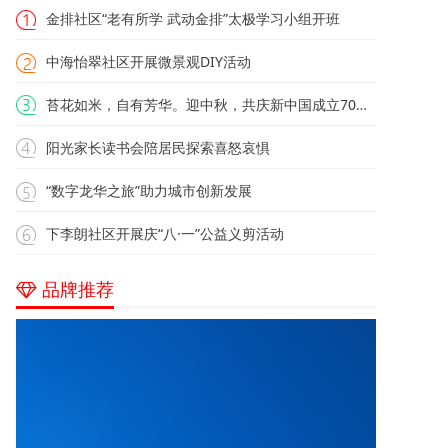
金排社区“老有所学 武动金排”太极学习小组开班
中海怡翠社区开展微景观DIY活动
苔花如米，自有芳华。迎中秋，共庆新中国成立70周年
阳光家长读书会陪居民探索喜怒哀惧
“数字龙华之旅”助力城市创新发展
下李朗社区开展庆“八·一”公益义剪活动
品牌推荐