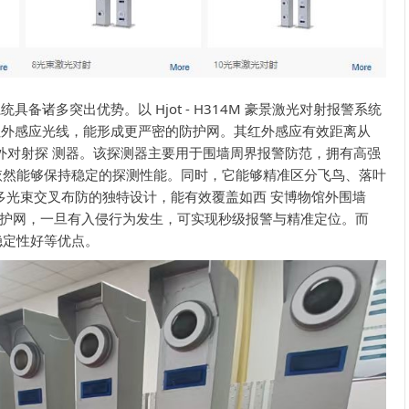
多突出优势。以 Hjot - H314M 豪景激光对射报警系统
束红外感应光线，能形成更严密的防护网。其红外感应有效距离从
红外对射探 测器。该探测器主要用于围墙周界报警防范，拥有高强
依然能够保持稳定的探测性能。同时，它能够精准区分飞鸟、落叶
过多光束交叉布防的独特设计，能有效覆盖如西 安博物馆外围墙
护网，一旦有入侵行为发生，可实现秒级报警与精准定位。而
稳定性好等优点。