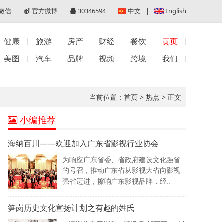
微信
官方微博
30346594
中文
|
English
健康
旅游
房产
财经
餐饮
黄页
美图
汽车
品牌
视频
跨境
我们
当前位置：
首页
>
热点
>
正文
小编推荐
海纳百川——欢迎加入广东省影视行业协会
为响应广东省委、省政府建设文化强省
的号召，推动广东省从影视大省向影视
强省迈进，擦响广东影视品牌，经..
笋岗历史文化宣扬计划之有趣的姓氏