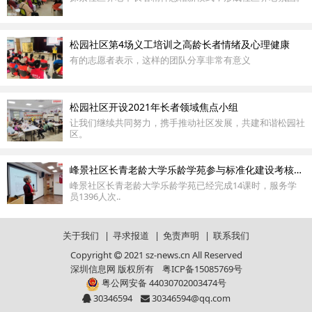
松园社区第4场义工培训之高龄长者情绪及心理健康
有的志愿者表示，这样的团队分享非常有意义
松园社区开设2021年长者领域焦点小组
让我们继续共同努力，携手推动社区发展，共建和谐松园社
区。
峰景社区长青老龄大学乐龄学苑参与标准化建设考核评估
峰景社区长青老龄大学乐龄学苑已经完成14课时，服务学
员1396人次..
关于我们
|
寻求报道
|
免责声明
|
联系我们
Copyright
2021 sz-news.cn All Reserved
深圳信息网 版权所有
粤ICP备15085769号
粤公网安备 44030702003474号
30346594
30346594@qq.com