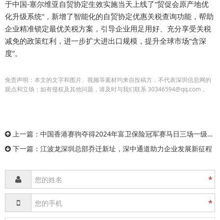
于中国-塞尔维亚自贸协定生效实施当天上线了“贸促会原产地优
化升级系统”，新增了智能化的自贸协定优惠关税查询功能，帮助
企业精准锁定最优关税方案，引导企业用足用好、充分享受关税
减免的政策红利，进一步扩大进出口规模，提升全球市场“含深
度”。
免责声明：本文的文字和图片、视频等素材均来自投稿方，不代表深圳信息网的
观点和立场；如有侵权及其他问题，请及时与我们联系 30346594@qq.com 。
上一篇：
中国香港赛驹夺得2024年富卫保险冠军赛马日三场一级赛冠军
下一篇：
江波龙深圳总部乔迁新址，深中通道助力企业发展新征程
*
*