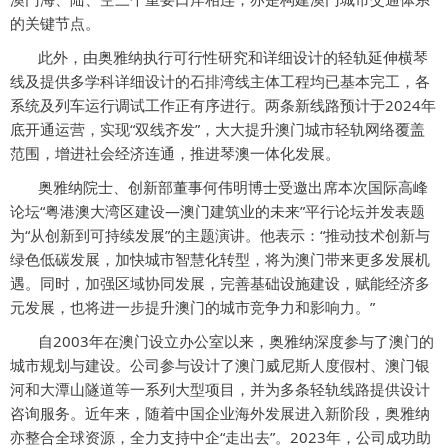
的关键节点。
此外，由奥雅纳执行可行性研究和详细设计的轻轨延伸横琴
线及提供多学科详细设计的石排湾线主体工程均已基本完工，各
系统及列车运行调试工作正有序进行。两条新线路预计于2024年
底开通运营，实现“双线齐发”，大大提升澳门城市轻轨网络覆盖
范围，增进社会经济连通，推进琴澳一体化发展。
奥雅纳院士、创新部董事何伟明博士受邀出席本次国际高峰
论坛“粤港澳大湾区建设—澳门建筑业的未来”平行论坛并发表题
为“从创新到可持续发展”的主题演讲。他表示：“推动技术创新与
绿色低碳发展，加快城市智慧化转型，将为澳门带来更多发展机
遇。同时，加强区域协同发展，完善基础设施建设，赋能经济多
元发展，也将进一步提升澳门的城市竞争力和影响力。”
自2003年在澳门设立办公室以来，奥雅纳深度参与了澳门的
城市规划与建设。公司参与设计了澳门威尼斯人度假村、澳门银
河和大潭山隧道等一系列大型项目，并为多条轻轨线路提供设计
咨询服务。近年来，随着中国企业海外发展进入新阶段，奥雅纳
亦整合全球资源，全力支持中企“走出去”。2023年，公司成功助