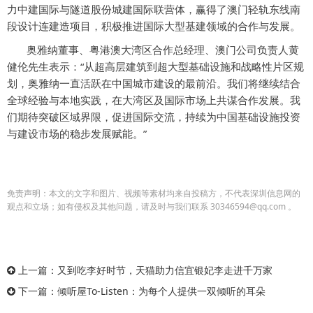
力中建国际与隧道股份城建国际联营体，赢得了澳门轻轨东线南
段设计连建造项目，积极推进国际大型基建领域的合作与发展。
奥雅纳董事、粤港澳大湾区合作总经理、澳门公司负责人黄
健伦先生表示：“从超高层建筑到超大型基础设施和战略性片区规
划，奥雅纳一直活跃在中国城市建设的最前沿。我们将继续结合
全球经验与本地实践，在大湾区及国际市场上共谋合作发展。我
们期待突破区域界限，促进国际交流，持续为中国基础设施投资
与建设市场的稳步发展赋能。”
免责声明：本文的文字和图片、视频等素材均来自投稿方，不代表深圳信息网的
观点和立场；如有侵权及其他问题，请及时与我们联系 30346594@qq.com 。
上一篇：
又到吃李好时节，天猫助力信宜银妃李走进千万家
下一篇：
倾听屋To-Listen：为每个人提供一双倾听的耳朵