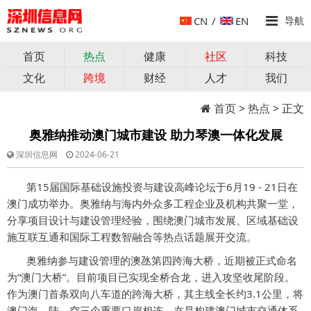
CN
/
EN
导航
首页
热点
健康
社区
科技
文化
跨境
财经
人才
我们
首页
>
热点
> 正文
奥雅纳推动澳门城市建设 助力琴澳一体化发展
深圳信息网
2024-06-21
第15届国际基础设施投资与建设高峰论坛于6月19 - 21日在
澳门成功举办。奥雅纳与海内外众多工程企业及机构共聚一堂，
分享项目设计与建设管理经验，围绕澳门城市发展、区域基础设
施互联互通和国际工程数智融合等热点话题展开交流。
奥雅纳参与建设管理的澳氹第四跨海大桥，近期被正式命名
为“澳门大桥”。目前项目已实现全桥合龙，进入攻坚收尾阶段。
作为澳门首条双向八车道的跨海大桥，其主线全长约3.1公里，将
澳门海、陆、空三个重要口岸相连，亦是构建澳门城市交通体系