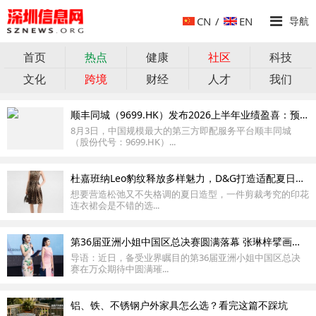
CN
/
EN
导航
首页
热点
健康
社区
科技
文化
跨境
财经
人才
我们
顺丰同城（9699.HK）发布2026上半年业绩盈喜：预计净利润同比增长不低于120%
8月3日，中国规模最大的第三方即配服务平台顺丰同城
（股份代号：9699.HK）...
杜嘉班纳Leo豹纹释放多样魅力，D&G打造适配夏日的女士连衣裙单品
想要营造松弛又不失格调的夏日造型，一件剪裁考究的印花
连衣裙会是不错的选...
第36届亚洲小姐中国区总决赛圆满落幕 张琳梓擘画选美+新纪元
导语：近日，备受业界瞩目的第36届亚洲小姐中国区总决
赛在万众期待中圆满璀...
铝、铁、不锈钢户外家具怎么选？看完这篇不踩坑