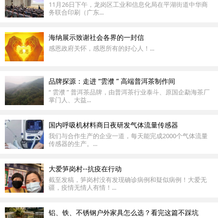
11月26日下午，龙岗区工业和信息化局在平湖街道中华商
务联合印刷（广东...
海纳展示致谢社会各界的一封信
感恩政府关怀，感恩所有的好心人！...
品牌探源：走进 “雲濮 ” 高端普洱茶制作间
“ 雲濮 ” 普洱茶品牌，由普洱茶行业泰斗、原国企勐海茶厂
掌门人、大益...
国内呼吸机材料商日夜研发气体流量传感器
我们与合作生产的企业一道，每天能完成2000个气体流量
传感器的生产。...
大爱笋岗村--抗疫在行动
截至发稿，笋岗村没有发现确诊病例和疑似病例！大爱无
疆，疫情无情人有情！...
铝、铁、不锈钢户外家具怎么选？看完这篇不踩坑