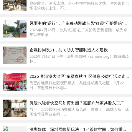
庭院露台、酒店泳池、商业外摆空间持续火热，户外家具市
场需求稳步上涨。不...
风雨中的“逆行”：广东移动迎战台风“红霞”守护通信“生命线”
2026年7月26日，台风“红霞”在广东沿海强势登陆，成为今
年以来影响...
企媒协同发力，共同助力智能制造人才建设
2026年7月24日下午，深圳信息网（sznews.org）总编储茂
林...
2026 粤港澳大湾区“东壁春秋”社区健康公益行活动走进龙岗新生社区
为更好地做好社区便民服务，共建睦邻惠民社区，7月22
日，东壁春秋社区志...
沉浸式轻餐饮空间如何出圈？嘉鹏户外家具源头工厂给出答案
当下，沉浸式休闲消费成为新风尚，咖啡厅、高端会所、休
闲场馆等商业空间，...
深圳媒体：深圳网咖新玩法：1㎡茶饮空间，如何重塑门店体验