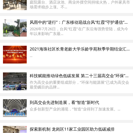
庭院露台、酒店泳池、商业外摆空间持续火热，户外家具市
场需求稳步上涨。不...
风雨中的“逆行”：广东移动迎战台风“红霞”守护通信“生命线”
2026年7月26日，台风“红霞”在广东沿海强势登陆，成为今
年以来影响广东最...
2021海珠社区长青老龄大学乐龄学苑秋季学期结业汇报演出
...
科技赋能推动绿色低碳发展 第二十三届高交会“环保”亮点看这里！
作为高交会的重要组成部分，“环保与能源展”已成为高交会
最受瞩目的品牌...
到高交会先进制造展，看“智造”新时代
众多创新型产业的涌现，“智造”业得到了加速发展。...
探索新机制 龙岗区11家工业园区助力低碳减排