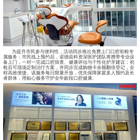
为提升市民参与便利性，活动同步推出
免费上门口腔初检
专
属服务：市民线上预约后，诺德齿科资深医护团队将携带专业设
备上门，一对一完成口腔筛查、健康评估与个性化护牙建议；初
检后可现场定制治疗方案，并同步完成购物卡余额翻倍登记，全
程高效便捷。该服务每日限量开放，优先保障家庭多人预约及长
者群体，用贴心服务守护全年龄段口腔健康。