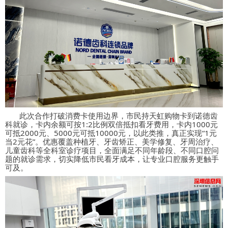
此次合作打破消费卡使用边界，市民持
天虹购物卡
到诺德齿
科就诊，
卡内余额可按
1:2
比例双倍抵扣看牙费用
，卡内
1000
元
可抵
2000
元、
5000
元可抵
10000
元，以此类推，真正实现
“1
元
当
2
元花
”
。优惠覆盖
种植牙、牙齿矫正、美学修复、牙周治疗、
儿童齿科
等全科室诊疗项目，全面满足不同年龄段、不同口腔问
题的就诊需求，切实降低市民看牙成本，让专业口腔服务更触手
可及。