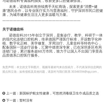
与诺德齿科专属福利抽奖，收获更多口腔健康惊喜。
未来，诺德齿科将持续携手天虹商场，探索更多
“
消费
+
健
康
”
惠民合作，以专业医疗实力与普惠福利，守护深圳市民口腔健
康，为城市健康生活注入更多温暖与力量。
——————————————————————
关于诺德齿科
诺德齿科
2015
年创立于深圳，是集诊疗、教学、科研于一体
的现代化连锁口腔机构，传承德国严谨医疗标准，开设数字化种
植、数字化正畸、美学修复、牙周治疗、儿童齿科等特色中心，
配备国际一流诊疗设备，汇聚中德资深专家，已在深圳多区布局
连锁门诊，累计服务超
60
万市民，致力于让国人不出国门享受高
品质德系口腔医疗服务。
免责声明：本文的文字和图片、视频等素材均来自投稿方，不代表深圳信息网的
观点和立场；如有侵权及其他问题，请及时与我们联系 30346594@qq.com 。
上一篇：
新国标护航女性健康，可悠然消毒级卫生巾成品质之选
下一篇：暂时没有