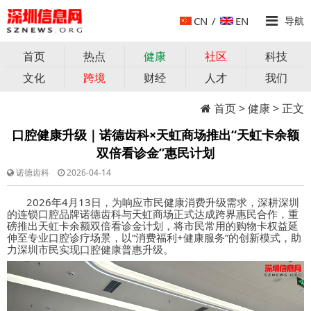
CN
/
EN
导航
首页
热点
健康
社区
科技
文化
跨境
财经
人才
我们
首页
>
健康
> 正文
口腔健康升级｜诺德齿科×天虹商场推出“天虹卡余额
双倍看诊金”惠民计划
诺德齿科
2026-04-14
2026
年
4
月
13
日
，
为响应市民健康消费升级需求，深耕深圳
的连锁口腔品牌
诺德齿科
与
天虹商场
正式达成跨界惠民合作，重
磅推出
天虹卡余额双倍看诊金
计划，将市民常用的购物卡权益延
伸至专业口腔诊疗场景，以
“
消费福利
+
健康服务
”
的创新模式，助
力深圳市民实现口腔健康普惠升级。