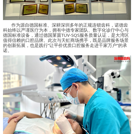
作为
源自德国标准、深耕深圳多年
的正规连锁齿科，诺德齿
科始终以严谨医疗为本，拥有中德专家团队、数字化诊疗中心与
德国标准设备，通过德国莱茵
TÜV-SQS
服务质量认证，是大湾区
值得信赖的口腔品牌。此次与天虹商场携手，既是品牌服务场景
的创新拓展，也是践行
“
让平价优质口腔服务走进千家万户
”
的承
诺。