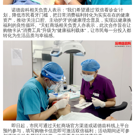
诺德齿科相关负责人表示：
“
我们希望通过
‘
双倍看诊金
’
计
划，降低市民看牙门槛，把日常消费福利转化为实实在在的健康
资产，推动
‘
关注口腔、主动护牙
’
的健康理念普及，实现以健康换
福利的良性循环。
”
天虹商场相关负责人亦表示，此次合作旨在让
购物卡从
“
消费工具
”
升级为
“
健康福利载体
”
，让市民每一分投入都
转化为生活品质与幸福感。
即日起，市民可通过天虹商场官方渠道或诺德齿科线上平台
预约参与，填写购物卡信息即可激活双倍福利；活动期间还可参