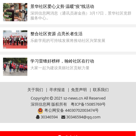
景华社区爱心义剪·温暖“疫”线活动
深圳信息网消息（通讯员谢金燕）3月17日，景华社区党群
服务中心..
整合社区资源 点亮长者生活
乐龄学苑的可持续发展将推动社区兴荣发展
学习雷锋好榜样，翰岭社区在行动
大家一起为建设美丽社区贡献力量
关于我们
|
寻求报道
|
免责声明
|
联系我们
Copyright
2021 sz-news.cn All Reserved
深圳信息网 版权所有
粤ICP备15085769号
粤公网安备 44030702003474号
30346594
30346594@qq.com