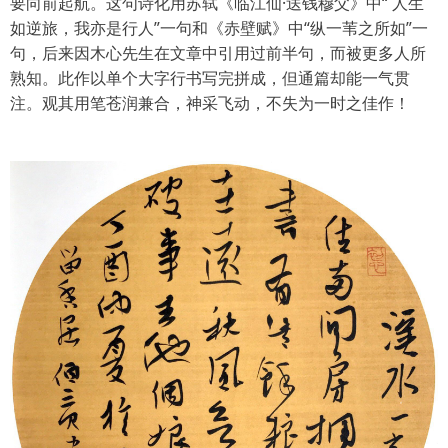
要向前起航。这句诗化用苏轼《临江仙·送钱穆父》中“ 人生
如逆旅，我亦是行人”一句和《赤壁赋》中“纵一苇之所如”一
句，后来因木心先生在文章中引用过前半句，而被更多人所
熟知。此作以单个大字行书写完拼成，但通篇却能一气贯
注。观其用笔苍润兼合，神采飞动，不失为一时之佳作！