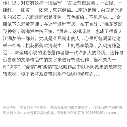
传》里，对它有这样一段描写：“岛上郁郁葱葱，一团绿、一
团红、一团黄、一团紫，繁花似锦……南边是海，向西是光秃
秃的岩石，东面北面都是花树，五色缤纷，不见尽头……”金
庸笔下东邪黄药师，在这里避世而居、布下奇阵，“桃花落影
飞神剑，碧海潮生按玉箫。”后来，这桃花岛，也成了很多人
江湖梦的一部分。尤其是久居闹市的人，心里可曾渴望过这
样一个岛，桃花影落碧海潮生，出则尽享繁华，入则清静悠
远……对金庸小说的迷恋是作者那一代许多人的经历。选择自
己喜欢的文学作品中的文字来进行书法创作，当不失为一
件“快事”。“豪情”与“柔情”在此幅作品中以不同效果的笔墨交
错表现，似乎要将观者带到那个仙境和光辉岁月。
免责声明：本文的文字和图片、视频等素材均来自投稿方，不代表深圳信息网的
观点和立场；如有侵权及其他问题，请及时与我们联系 30346594@qq.com 。