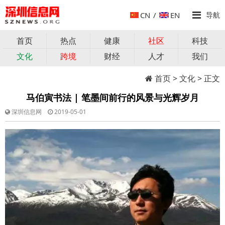
CN
/
EN
导航
首页
热点
健康
社区
科技
文化
跨境
财经
人才
我们
首页
>
文化
> 正文
马伯寅书法 | 笔墨间前行的风景与光辉岁月
深圳信息网
2019-05-01