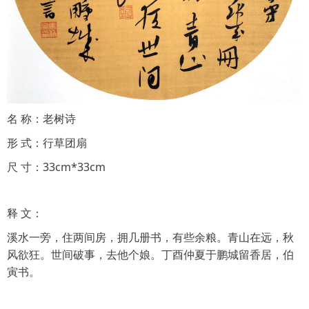
名 称：老树诗
形 式：行草团扇
尺 寸：33cm*33cm
释 文：
溪水一旁，住两间房，拥几册书，有些余粮。青山在远，秋
风欲狂。世间破事，去他个娘。丁酉仲夏于鹏城留香居，伯
寅书。