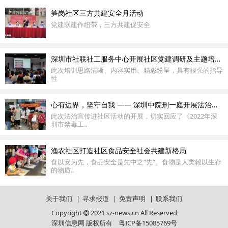
笋岗社区三方共建安全月活动
党建联建作纽带，三方共建促安全
深圳市社联社工服务中心开展社区党建调研及主题培训活动
此次培训思路清晰、内容实用、精彩纷呈，具有很强的指导
性
心有边界，坚守自我 —— 深圳中院刑一庭开展法治宣传进社区活动
此次法治宣传进社区活动的开展，切实回应了《2022年深
圳市禁毒工..
渔农社区打造社区食品安全社会共建新格局
食以安为先，食品安全是先中之“先”。食物是人类赖以生存
的物质..
关于我们
|
寻求报道
|
免责声明
|
联系我们
Copyright
2021 sz-news.cn All Reserved
深圳信息网 版权所有
粤ICP备15085769号