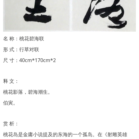
名 称：桃花碧海联
形 式：行草对联
尺 寸：40cm*170cm*2
释 文：
桃花影落，碧海潮生。
伯寅。
赏 析：
桃花岛是金庸小说提及的东海的一个孤岛。在《射雕英雄