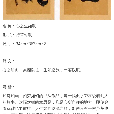
名 称：心之生如联
形 式：行草对联
尺 寸：34cm*363cm*2
释 文：
心之所向，素履以往；生如逆旅，一苇以航。
赏 析：
如诗如画，如梦如幻的书法作品，每一幅似乎都在说着动人
的故事。这幅对联的意思是，凡是心所向往的地方，即便穿
着草鞋也要前往。人生如同逆流之旅，即便只有一根芦苇也