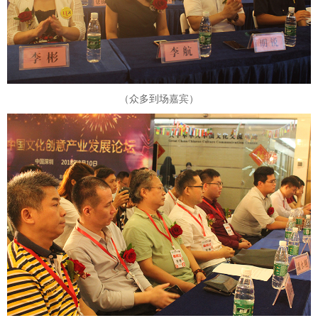
（众多到场嘉宾）