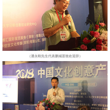
（潘永刚先生代表鹏城荟致欢迎辞）