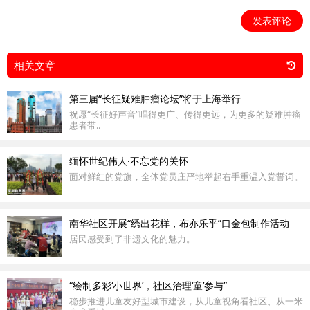
发表评论
相关文章
第三届“长征疑难肿瘤论坛”将于上海举行
祝愿“长征好声音”唱得更广、传得更远，为更多的疑难肿瘤
患者带..
缅怀世纪伟人·不忘党的关怀
面对鲜红的党旗，全体党员庄严地举起右手重温入党誓词。
南华社区开展“绣出花样，布亦乐乎”口金包制作活动
居民感受到了非遗文化的魅力。
“绘制多彩‘小世界’，社区治理‘童’参与”
稳步推进儿童友好型城市建设，从儿童视角看社区、从一米