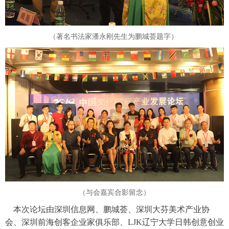
（著名书法家潘永刚先生为鹏城荟题字）
（与会嘉宾合影留念）
本次论坛由深圳信息网、鹏城荟、深圳大芬美术产业协
会、深圳前海创客企业家俱乐部、LJK辽宁大学日韩创意创业