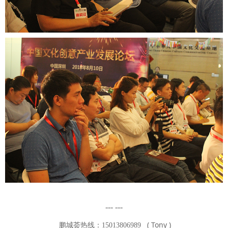
--- ---
( Tony )
鹏城荟热线：15013806989